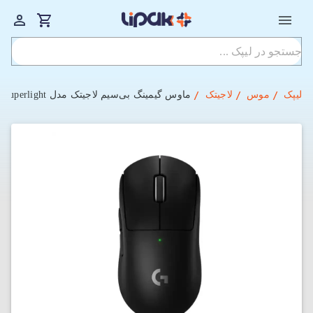
لیپک
موس
لاجیتک
ماوس گیمینگ بی‌سیم لاجیتک مدل G Pro X Superlight