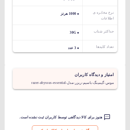
نرخ مخابره ی
1000 هرتز
اطلاعات
حداکثر شتاب
30G
تعداد کلیدها
3 عدد
امتیاز و دیدگاه کاربران
موس-گیمینگ-باسیم-ریزر-مدل-razer-abyssus-essential
هنوز برای کالا دیدگاهی توسط کاربران ثبت نشده است.