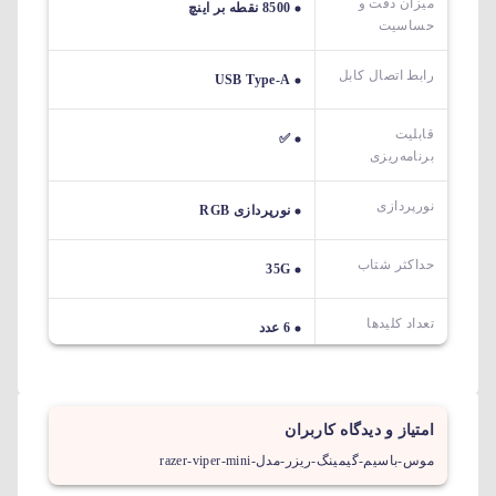
میزان دقت و
8500 نقطه بر اینچ
حساسیت
رابط اتصال کابل
USB Type-A
قابلیت
✅
برنامه‌ریزی
نورپردازی
نورپردازی RGB
حداکثر شتاب
35G
تعداد کلیدها
6 عدد
امتیاز و دیدگاه کاربران
موس-باسیم-گیمینگ-ریزر-مدل-razer-viper-mini