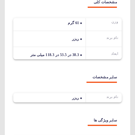
مشخصات کلی
وزن
61 گرم
نام برند
ریزر
ابعاد
38.3 در 53.5 در 118.3 میلی متر
سایر مشخصات
نام برند
ریزر
سایر ویژگی ها