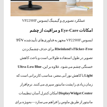
عملکرد تصویری و گیمینگ ایسوس VP229HF
امکانات Eye-Care و مراقبت از چشم
ایسوس VP229HF مجهز به فناوری‌های تأییدشده
TÜV
Rheinland's Flicker-Free
برای حذف چشمک‌زدن
تصویر در طول استفاده طولانی است و باعث کاهش
خستگی چشم می‌شود. علاوه بر این،
Ultra-Low Blue
Light
با کاهش نور آبی مضر، مناسب کاربرانی است که
زمان زیادی را پشت مانیتور سپری می‌کنند. نرم‌افزار
DisplayWidget Center
امکان کنترل آسان تنظیمات
مانیتور از طریق ماوس را فراهم می‌سازد—به‌ویژه برای