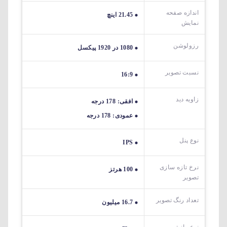
اندازه صفحه
21.45 اینچ
نمایش
رزولوشن
1080 در 1920 پیکسل
نسبت تصویر
16:9
زاویه دید
افقی: 178 درجه
عمودی: 178 درجه
نوع پنل
IPS
نرخ تازه سازی
100 هرتز
تصویر
تعداد رنگ تصویر
16.7 میلیون