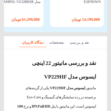
E2070SWN
مدل TUF GAMING VG328H1B
14,199,000 تومان
61,299,000 تومان
نقد و بررسی
مشخصات
دیدگاه کاربران
نقد و بررسی مانیتور 22 اینچی
ایسوس مدل VP229HF
مانیتور
ایسوس مدل VP229HF
یکی از گزینه‌های
برجسته در رده نمایشگرهای گیمینگ و Eye-Care
ایسوس است. این مانیتور با پنل
IPS Full HD
و نرخ
100