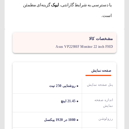
یا دسترسی به شرایط گارانتی،
لیپک
گزینه‌ای مطمئن
است.
مشخصات کالا
Asus VP229HF Monitor 22 inch FHD
صفحه نمایش
پنل صفحه نمایش
روشنایی 250 نیت
اندازه صفحه
21.45 اینچ
نمایش
رزولوشن
1080 در 1920 پیکسل