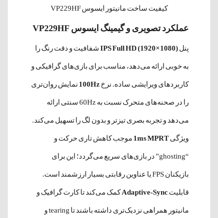
کیفیت ساخت مانیتور ایسوس VP229HF
عملکرد تصویری و گیمینگ ایسوس VP229HF
پنل
IPS Full HD (1920×1080)
شفافیت و دقت رنگ را
به خوبی ارائه می‌دهد، مناسب برای بازی‌های گرافیکی و
کاربردهای ویرایشی ساده. نرخ
100Hz
نمایش روان‌تری
را در صحنه‌های متحرک نسبت به 60Hz سنتی ارائه
می‌دهد و تجربه بصری تیزتر و بدون لگ را تسهیل می‌کند.
ویژگی
1ms MPRT
موجب کاهش تاری حرکت و
“ghosting” در بازی‌های سریع می‌گردد؛ این برای
بازیکنان FPS یا عناوین رقابتی بسیار ارزشمند است.
قابلیت
Adaptive-Sync
کمک می‌کند تا کارت گرافیک و
مانیتور همراهی نزدیک‌تری داشته باشند تا tearing و