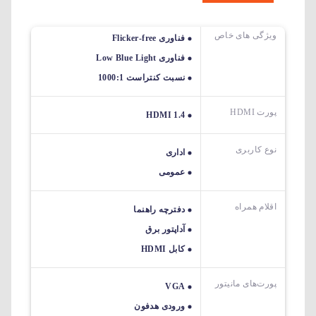
ویژگی های خاص
فناوری Flicker-free
فناوری Low Blue Light
نسبت کنتراست 1000:1
پورت HDMI
HDMI 1.4
نوع کاربری
اداری
عمومی
اقلام همراه
دفترچه راهنما
آداپتور برق
کابل HDMI
پورت‌های مانیتور
VGA
ورودی هدفون