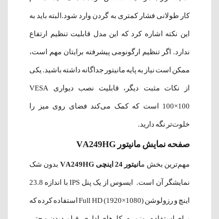
کار طولانی فشار کمتری به گردن وارد شود.البته باید به
این نکته اشاره کرد که این مدل قابلیت تنظیم ارتفاع
ندارد. اگر تنظیم ارگونومی پیشرفته برایتان مهم است،
ممکن است نیاز به پایه مانیتور جداگانه داشته باشید. یکی
از نکات مثبت دیگر، قابلیت نصب دیواری VESA
100×100 است که کمک می‌کند فضای روی میز را
خلوت‌تر نگه دارید.
صفحه نمایش مانیتور VA249HG
مهم‌ترین بخش م
انیتور 24 اینچی VA249HG
بدون شک
نمایشگر آن است. ایسوس از یک پنل IPS با اندازه 23.8
اینچ و رزولوشن Full HD (1920×1080) استفاده کرده که
برای استفاده روزمره، کارهای اداری، فیلم دیدن و حتی