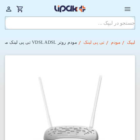
لیپک
مودم
تی پی لینک
مودم روتر VDSL ADSL تی پی لینک مدل TD W9950