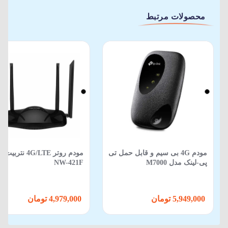
محصولات مرتبط
مودم 4G بی سيم و قابل حمل تی
مودم روتر 4G/LTE نتر
پی-لينک مدل M7000
NW-421F
5,949,000 تومان
4,979,000 تومان