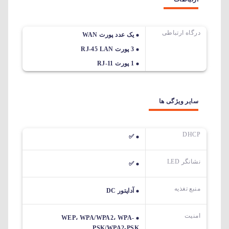
درگاه ارتباطی
یک عدد پورت WAN
3 پورت RJ-45 LAN
1 پورت RJ-11
سایر ویژگی ها
DHCP
✅
نشانگر LED
✅
منبع تغذیه
آداپتور DC
امنیت
WEP، WPA/WPA2، WPA-
PSK/WPA2-PSK