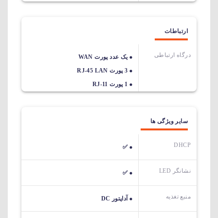
ارتباطات
درگاه ارتباطی
یک عدد پورت WAN
3 پورت RJ-45 LAN
1 پورت RJ-11
سایر ویژگی ها
DHCP
✅
نشانگر LED
✅
منبع تغذیه
آداپتور DC