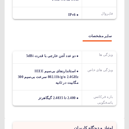
فایروال
IPv6
سایر مشخصات
ویژگی ها
دو عدد آنتن خارجی با قدرت 5dBi
ویژگی های خاص
استانداردهای بی‌سیم IEEE
802.11b/g/n 2.4GHz سرعت بی‌سیم 300
مگابیت در ثانیه
بازه فرکانس
2.400 تا 2.4835 گیگاهرتز
پاسخگویی
امتیاز و دیدگاه کاربران