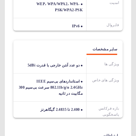
امنیت
WEP، WPA/WPA2، WPA-
PSK/WPA2-PSK
فایروال
IPv6
سایر مشخصات
ویژگی ها
دو عدد آنتن خارجی با قدرت 5dBi
ویژگی های خاص
استانداردهای بی‌سیم IEEE
802.11b/g/n 2.4GHz سرعت بی‌سیم 300
مگابیت در ثانیه
بازه فرکانس
2.400 تا 2.4835 گیگاهرتز
پاسخگویی
ارتباطات