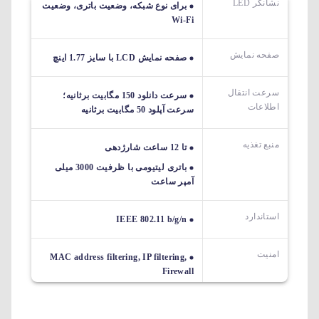
نشانگر LED
برای نوع شبکه، وضعیت باتری، وضعیت
Wi-Fi
صفحه نمایش
صفحه نمایش LCD با سایز 1.77 اینچ
سرعت انتقال
سرعت دانلود 150 مگابیت برثانیه؛
اطلاعات
سرعت آپلود 50 مگابیت برثانیه
منبع تغذیه
تا 12 ساعت شارژدهی
باتری لیتیومی با ظرفیت 3000 میلی
آمپر ساعت
استاندارد
IEEE 802.11 b/g/n
امنیت
MAC address filtering, IP filtering,
Firewall