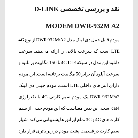
نقد و بررسی تخصصی D-LINK
MODEM DWR-932M A2
مودم قابل حمل دی لینک مدل DWR 932M/A2 از نوع 4G
LTE است که سرعت بالایی را ارائه می‌دهد. سرعت
دانلود این مدل در شبکه 4G LTE تا 150 مگابیت بر ثانیه و
سرعت آپلود آن برابر 50 مگابیت بر ثانیه است. این مودم
دارای آنتن‌های داخلی LTE است. مودم جیبی دی لینک
DWR 932M/a2 یک مودم سیم کارتی 4G با تکنولوژی
cat4 است. این بدین معناست که این مودم جیبی از سیم
کارت‌های 4G و 3G تمام اپراتور‌ها پشتیبانی می‌کند. شیار
سیم کارت در قسمت پشت مودم در زیر باتری قرار دارد