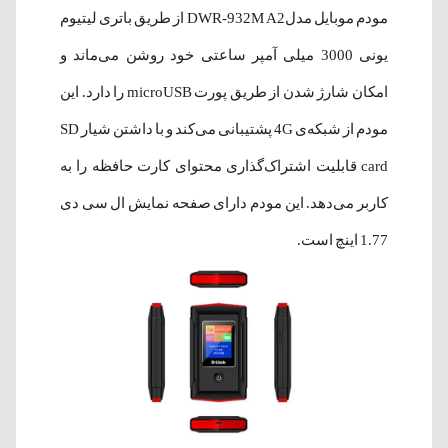
مودم موبایل مدلDWR-932M A2 از طریق باتری لیتیوم
یونی 3000 میلی آمپر ساعتی خود روشن می‌ماند و
امکان شارژ شدن از طریق پورت microUSB را دارد. این
مودم از شبکه‌ی 4G پشتیبانی می‌کند و با داشتن شیار SD
card قابلیت اشتراک‌گذاری محتوای کارت حافظه را به
کاربر می‌دهد. این مودم دارای صفحه نمایش ال سی دی
1.77 اینچ است.