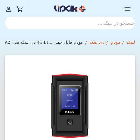
لیپک
مودم
دی لینک
مودم قابل حمل 4G LTE دی لینک مدل DWR-932M A2