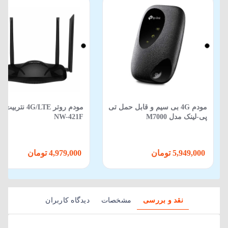
مودم 4G بی سيم و قابل حمل تی
مودم روتر 4G/LTE نتر
پی-لينک مدل M7000
NW-421F
5,949,000 تومان
4,979,000 تومان
نقد و بررسی
مشخصات
دیدگاه کاربران