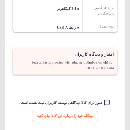
بازه فرکانس
2.4 گیگاهرتز
پاسخگویی
نوع اتصال
رابط USB-A
امتیاز و دیدگاه کاربران
baseus-fastjoy-series-wifi-adapter-650mbps-bs-oh170-
b01317600111-04
هنوز برای کالا دیدگاهی توسط کاربران ثبت نشده است.
دیدگاه خود را درباره این کالا بیان کنید