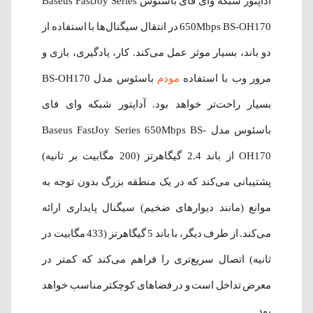
آداپتور شبکه وای فای باسئوس Baseus FastJoy Series
650Mbps BS-OH170 در انتقال سیگنال‌ها با استفاده از
دو باند، بسیار موثر عمل می‌کند. کار، یادگیری، بازی و
مرور وب با استفاده
مودم
باسئوس مدل BS-OH170
بسیار راحت‌تر خواهد بود. آداپتور شبکه وای فای
باسئوس مدل Baseus FastJoy Series 650Mbps BS-
OH170 از باند 2.4 گیگاهرتز (200 مگابیت بر ثانیه)
پشتیبانی می‌کند که در یک منطقه بزرگ بدون توجه به
موانع (مانند دیوارهای ضخیم) سیگنال پایداری ارائه
می‌کند. از طرف دیگر، با باند 5 گیگاهرتز (433 مگابیت در
ثانیه) اتصال سریع‌تری را فراهم می‌کند که کمتر در
معرض تداخل است و در فضاهای کوچکتر مناسب خواهد
بود.