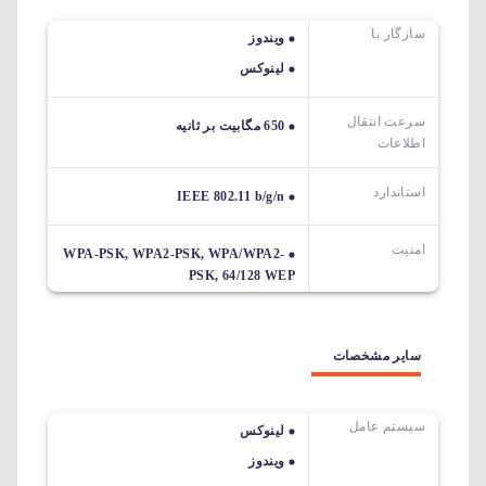
سازگار با
ویندوز
لینوکس
سرعت انتقال
650 مگابیت بر ثانیه
اطلاعات
استاندارد
IEEE 802.11 b/g/n
امنیت
WPA-PSK, WPA2-PSK, WPA/WPA2-
PSK, 64/128 WEP
سایر مشخصات
سیستم عامل
لینوکس
ویندوز