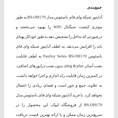
جمع‌بندی
آداپتور شبکه وای فای باسئوس مدل BS-OH170 به طور
موثری کیفیت سیگنال WiFi را بهبود می‌بخشد و
درصورتی که تداخل را تشخیص دهد به طور خودکار پهنای
باند را افزایش می‌دهد. به لطف آداپتور شبکه وای فای
باسئوس FastJoy Series BS-OH170 به لطف قابلیت
نصب آسان plug & play، بدون نصب درایورهای اضافی،
در کمترین زمان قابلیت راه اندازی و اجرا خواهد داشت.
به علاوه، جمع و جور است و فضای زیادی را اشغال
نخواهد کرد. با خرید آداپتور شبکه وای فای باسئوس مدل
BS-OH170 از فروشگاه لیپک، این محصول را در
سریع‌ترین زمان ممکن و با ارائه بهترین قیمت دریافت