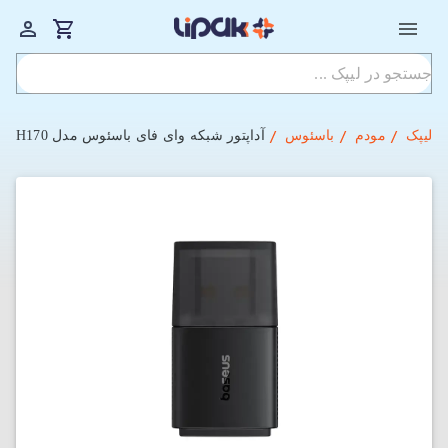
لیپک
مودم
باسئوس
آداپتور شبکه وای فای باسئوس مدل Baseus FastJoy Series 650Mbps BS-OH170