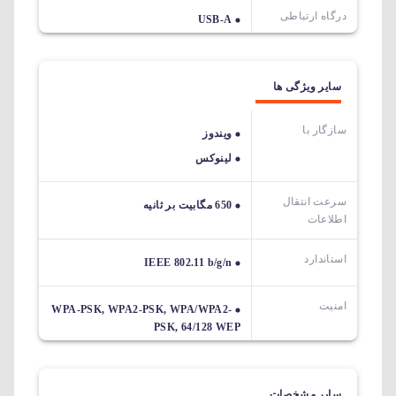
درگاه ارتباطی
USB-A
سایر ویژگی ها
سازگار با
ویندوز
لینوکس
سرعت انتقال
650 مگابیت بر ثانیه
اطلاعات
استاندارد
IEEE 802.11 b/g/n
امنیت
WPA-PSK, WPA2-PSK, WPA/WPA2-
PSK, 64/128 WEP
سایر مشخصات