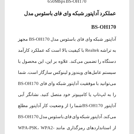
650Mbps BS-OH170
عملکرد آداپتور شبکه وای فای باسئوس مدل
BS-OH170
آداپتور شبکه وای فای باسئوس مدل BS-OH170 مجهز
به تراشه Realtek با کیفیت بالا است که عملکرد کارآمد
دستگاه را تضمین می‌کند. علاوه بر این، این محصول با
سیستم عامل‌های ویندوز و لینوکس سازگار است. شما
می‌توانید با موفقیت آداپتور شبکه وای فای BS-OH170
را به لپ‌تاپ یا کامپیوتر خود متصل کنید. نشانگر آبی
آداپتور BS-OH170شما را از وضعیت کار آداپتور مطلع
می‌کند. آداپتور شبکه وای فای باسئوس مدل BS-OH170
از استانداردهای رمزگذاری مانند WPA-PSK، WPA2-