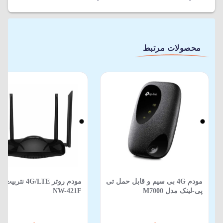
محصولات مرتبط
مودم 4G بی سيم و قابل حمل تی
مودم روتر 4G/LTE نتر
پی-لينک مدل M7000
NW-421F