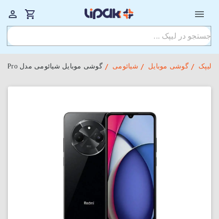
لیپک
گوشی موبایل
شیائومی
گوشی موبایل شیائومی مدل Redmi A3 Pro با ظرفیت 128 گیگابایت و رم 4 گیگابایت