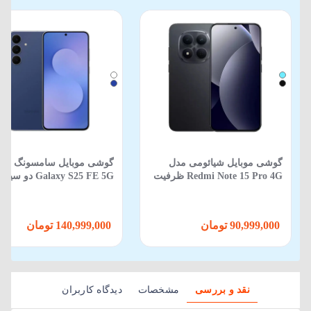
گوشی موبایل شیائومی مدل
گوشی موبایل سامسونگ مد
Redmi Note 15 Pro 4G ظرفیت
Galaxy S25 FE 5G دو
512 گیگابایت 12 گیگابایت
ظرفیت 256GB و رم 8GB
90,999,000 تومان
140,999,000 تومان
نقد و بررسی
مشخصات
دیدگاه کاربران