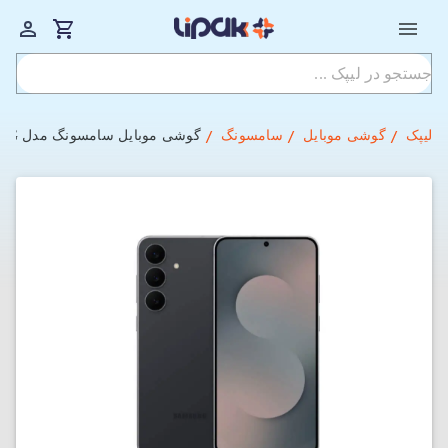
لیپک
گوشی موبایل
سامسونگ
گوشی موبایل سامسونگ مدل Galaxy S25 FE 5G ظرفیت 128GB و رم 8GB