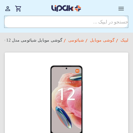
لیپک
گوشی موبایل
شیائومی
گوشی موبایل شیائومی مدل Redmi Note 12 با ظرفیت 128GB و رم 6GB