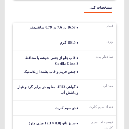
مشخصات کلی
ابعاد
16.57 در 7.6 در 0.79 سانتی‌متر
وزن
183.5 گرم
ساختار بدنه
قاب جلو از جنس شیشه با محافظ
Gorilla Glass 3
جنس فریم و قاب پشت از پلاستیک
ضد آب
گواهی IP53، مقاوم در برابر گرد و غبار
و پاشش آب
تعداد سیم کارت
دو سیم کارت
توضیحات سیم
سایز نانو (8.8 × 12.3 میلی متر)
کارت