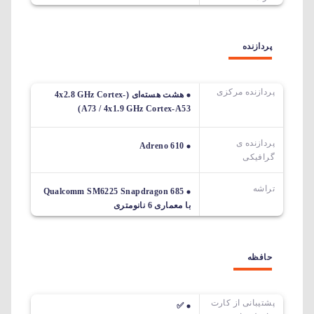
پردازنده
پردازنده مرکزی
هشت هسته‌ای (4x2.8 GHz Cortex-
A73 / 4x1.9 GHz Cortex-A53)
پردازنده ی
Adreno 610
گرافیکی
تراشه
Qualcomm SM6225 Snapdragon 685
با معماری 6 نانومتری
حافظه
پشتیبانی از کارت
✅