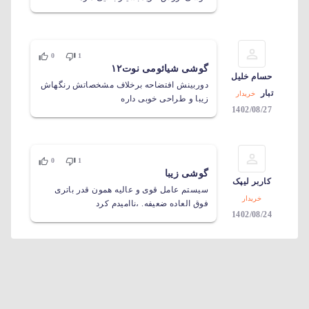
0
1
گوشی شیائومی نوت۱۲
حسام خلیل
دوربینش افتضاحه برخلاف مشخصاتش رنگهاش
تبار
خریدار
زیبا و طراحی خوبی داره
1402/08/27
0
1
گوشی زیبا
کاربر لیپک
سیستم عامل قوی و عالیه همون قدر باتری
خریدار
فوق العاده ضعیفه. ،ناامیدم کرد
1402/08/24