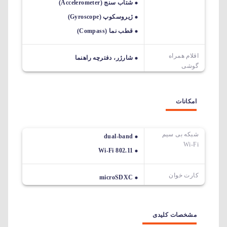
شتاب سنج (Accelerometer)
ژیروسکوپ (Gyroscope)
قطب نما (Compass)
اقلام همراه
شارژر، دفترچه راهنما
گوشی
امکانات
شبکه بی سیم
dual-band
Wi-Fi
Wi-Fi 802.11
کارت خوان
microSDXC
مشخصات کلیدی