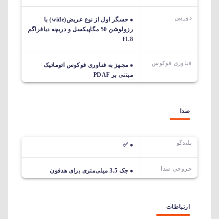
دوربین
حسگر اول از نوع عریض(wide) با
رزولوشن 50 مگاپیکسل و دریچه دیافراگم
f1.8
فناوری فوکوس
مجهز به فناوری فوکوس اتوماتیک
مبتنی بر PDAF
صدا
بلندگو
✅
خروجی صدا
جک 3.5 میلی‌متری برای هدفون
ارتباطات