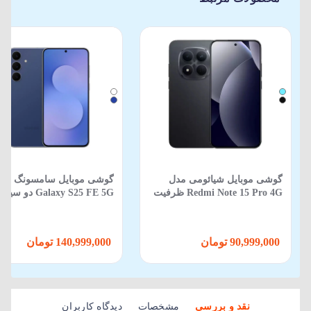
گوشی موبایل شیائومی مدل
گوشی موبایل سامسونگ مد
Redmi Note 15 Pro 4G ظرفیت
Galaxy S25 FE 5G دو
512 گیگابایت 12 گیگابایت
ظرفیت 256GB و رم 8GB
90,999,000 تومان
140,999,000 تومان
نقد و بررسی
مشخصات
دیدگاه کاربران