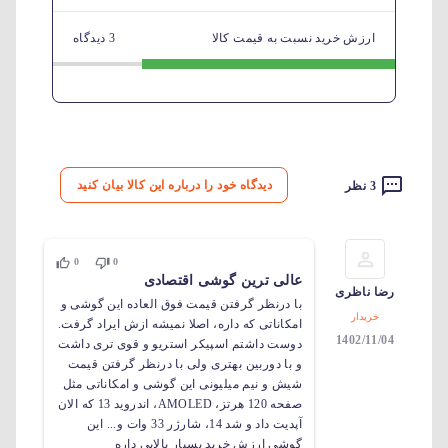
ارزش خرید نسبت به قیمت کالا
3 دیدگاه
دیدگاه خود را درباره این کالا بیان کنید
3 نظر
0
0
عالی ترین گوشی اقتصادی
رضا ناظری
با درنظر گرفتن قیمت فوق العاده این گوشی و
خریدار
امکاناتی که داره، اصلا نمیشه ازش ایراد گرفت.
1402/11/04
دوست داشتم اسپیکر استریو و قوی تری داشت
و با دوربین بهتری ولی با درنظر گرفتن قیمت
شیش و نیم میلیونی این گوشی و امکاناتی مثل
صفحه 120 هرتز، AMOLED، اندروید 13 که الان
آپدیت داد و شد 14، شارژر 33 وات و... این
گوشی ارزش خرید بسیار بالایی داره