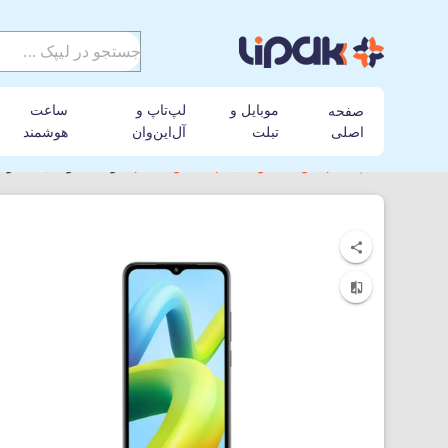
موبایل و
لپ‌تاپ و
ساعت
صفحه
اصلی
تبلت
آل‌این‌وان
هوشمند
لیپک
گوشی موبایل
شیائومی
گوشی موبایل شیائومی مدل Xiaomi Redmi A2+ 4G ظرفیت B