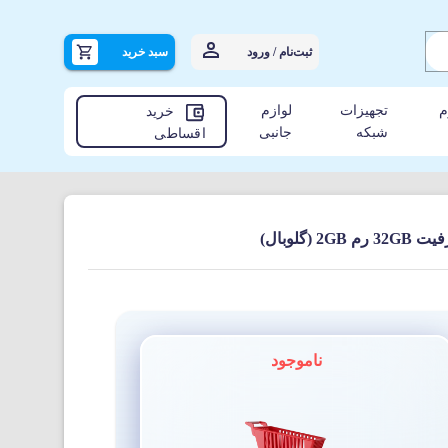
ثبت‌نام / ورود
سبد خرید
م
تجهیزات
لوازم
خرید
شبکه
جانبی
اقساطی
ناموجود