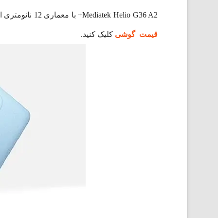
Mediatek Helio G36 A2+ با معماری 12 نانومتری استفاده شده‌ است، حافظه رم ردمی A2+ پلاس دو گیگابایت و حافظه داخلی آن 32 گیگابایت است. برای مشاهده
قیمت گوشی
کلیک کنید.