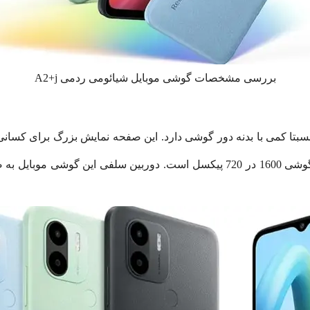
بررسی مشخصات گوشی موبایل شیائومی ردمی A2+j
 کمی با بدنه دور گوشی دارد. این صفحه نمایش بزرگ برای کسانی ک
بسیار مناسب است. رزولوشن صفحه نمایش این گوشی 1600 در 720 پیکسل است. دورب