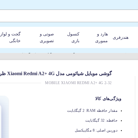
هارد و
کنسول
صوتی و
گجت و لواز
هندزفری
مموری
بازی
تصویری
خانگی
32G رم 2GB (گلوبال)
گوشی موبایل شیائومی مدل Xiaomi Redmi A2+ 4G ظرفیت 32GB رم 2GB (گلوبال)
MOBILE XIAOMI REDMI A2+ 4G 2-32
ویژگی‌های کالا
مقدار حافظه RAM:
2 گیگابایت
حافظه:
32 گیگابایت
دوربین اصلی:
8 مگاپیکسل