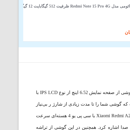
ظرفیت 512 گیگابایت 12 گیگابایت
اگر قصد خرید گوشی با امکانات خوب و قیمت اقتصادی دارید، شیائومی ردمی +A2 را به شما پیشنهاد می‌کنیم. این گوشی از صفحه نمایش 6.52 اینچ از نوع IPS LCD با
اتری‌های موجود است که گوشی شما را تا مدت زیادی از شارژ ر بی‌نیاز
می‌کند. دوربین اصلی با وضوح 8 مگاپیکسل در ثبت لحظات شما با قدرت عمل می‌کند. گوشی موبایل شیائومی مدل + Xiaomi Redmi A2 با سی پی یو 4 هسته‌ای سرعت
 می‌گذارد. از دیگر ویژگی‌های این گوشی هوشمند زیبا، می‌توان به جک 3.5 میلی‌متری صدا اشاره کرد. همچنین در این گوشی از تراشه