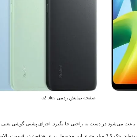
صفحه نمایش ردمی a2 plus
شده‌اند و ظاهر مدرن و خاصی به این گوشی بخشیده‌اند. جک 3.5 میلی‌متری این محص