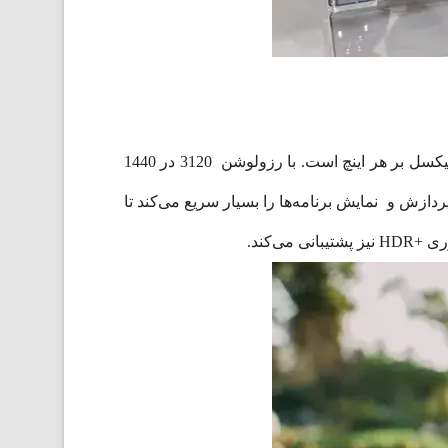
سامسونگ Galaxy s24 Ultra دارای صفحه نمایش 6.8 اینچی از نوع Dynamic LTPO AMOLED 2X با تراکم پیکسلی 505 پیکسل بر هر اینچ است. با رزولوشن 3120 در 1440
تصاویر را با کیفیت و وضوح عالی تماشا کنید. نرخ تازه‌سازی 120 هرتزی قدرت پردازش و نمایش برنامه‌ها را بسیار سریع می‌کند تا