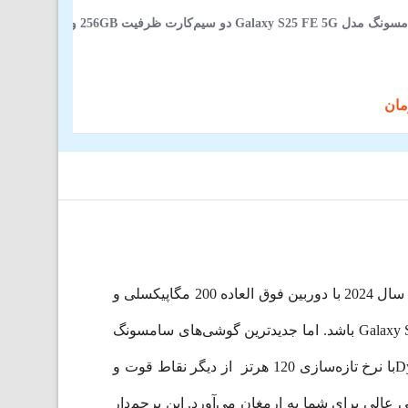
و سیم‌کارت ظرفیت 256GB و رم 8GB
Samsung Galaxy S24 Ultra پرچمدار جدید شرکت سامسونگ در سال 2024 با دوربین فوق العاده 200 مگاپیکسلی و
بسیاری از پیشرفت‌های عکاسی دیگر وارد بازار شد. Galaxy S24 Ultra ممکن است در نگاه اول بسیار شبیه به Galaxy S24 Ultra باشد. اما جدیدترین گوشی‌های سامسونگ
اولین گوشی‌هایی هستند که با Galaxy AI عرضه می‌شوند. صفحه نمایش فوق‌العاده‌ از نوع Dynamic LTPO AMOLED 2Xبا نرخ تازه‌سازی 120 هرتز از دیگر نقاط قوت و
لی برای شما به ارمغان می‌آورد. این پرچم‌دار