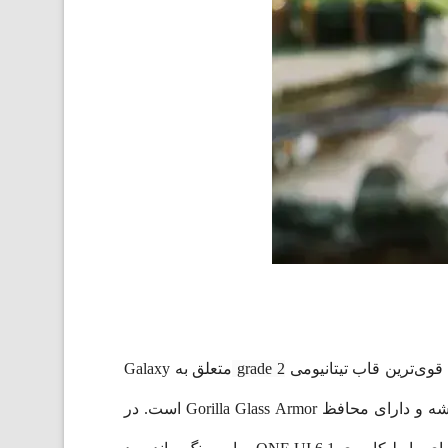
grade 2
متعلق به Galaxy
S24 Ultra است. بدنه پشتی آن توسط یک صفحه بسیار قوی Gorilla Glass پشتیبانی می‌شود. صفحه نمایش از جنس شیشه و دارای محافظ Gorilla Glass Armor است. در