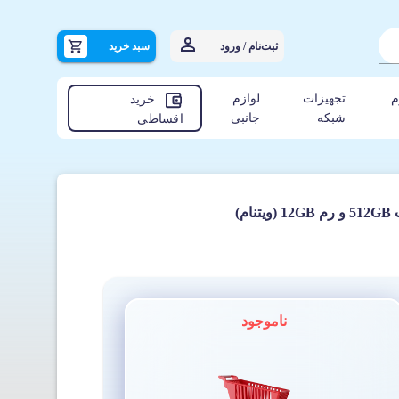
ثبت‌نام / ورود
سبد خرید
م
تجهیزات
لوازم
خرید
شبکه
جانبی
اقساطی
ناموجود