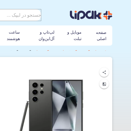
موبایل و
لپ‌تاپ و
ساعت
صفحه
اصلی
تبلت
آل‌این‌وان
هوشمند
لیپک
گوشی موبایل
سامسونگ
گوشی موبایل سامسونگ مدل Galaxy S24 Ultra ظرفیت