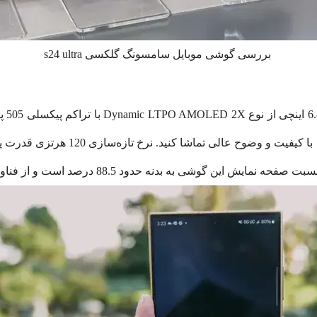
بررسی گوشی موبایل سامسونگ گلکسی s24 ultra
پیکسل و حداکثر روشنایی 2600 نیت(اوج) 
بدنه حدود 88.5 درصد است و از فناوری +HDR نیز پشتیبانی می‌کند.