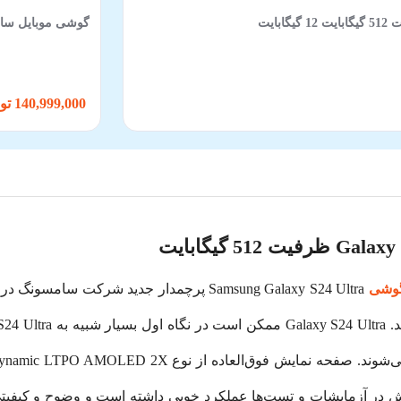
گوشی موبایل سامسونگ مدل Galaxy S25 FE 5G د
140,999,000 تومان
وشی
در آزمایشات و تست‌ها عملکرد خوبی داشته است و وضوح و کیفیتی عا