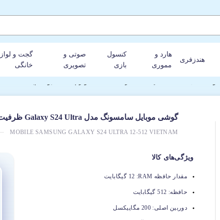
هارد و
کنسول
صوتی و
گجت و لواز
هندزفری
مموری
بازی
تصویری
خانگی
 512GB و رم 12GB (ویتنام)
گوشی موبایل سامسونگ مدل Galaxy S24 Ultra ظرفیت 512GB و رم 12GB (ویتنام)
MOBILE SAMSUNG GALAXY S24 ULTRA 12-512 VIETNAM
ویژگی‌های کالا
مقدار حافظه RAM:
12 گیگابایت
حافظه:
512 گیگابایت
دوربین اصلی:
200 مگاپیکسل