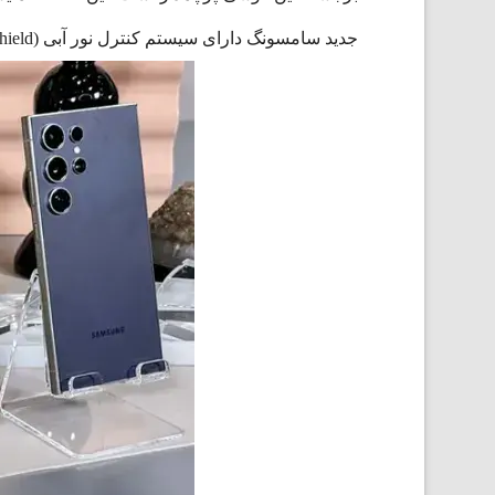
جدید سامسونگ دارای سیستم کنترل نور آبی (Eye Comfort Shield) مبتنی بر هوش مصنوعی است که در جلوگیری از خستگی چشم بسیار موثر است.