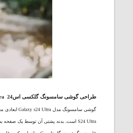
طراحی گوشی سامسونگ گلکسی اس24 Ultra ظرفیت 512 گیگابایت
گوشی سامسونگ مدل Galaxy s24 Ultra ابعادی معادل 162.3 در 79 در 8.6 میلی‌متر و وزنی معادل 232گرم دارد. تاکنون قوی‌ترین قاب تیتانیومی