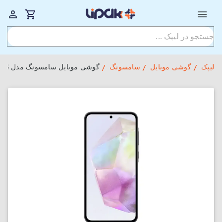
لیپک
گوشی موبایل
سامسونگ
گوشی موبایل سامسونگ مدل Galaxy A35 5G ظرفیت 128GB و رم 6GB (ویتنام)