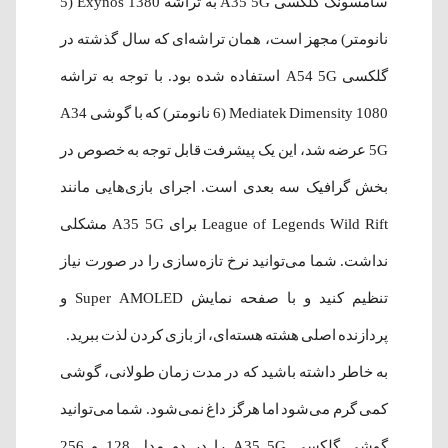
سامسونگ گلکسی A35 5G به تراشه Exynos 1380 (5
نانومتر) مجهز است، همان تراشه‌ای که سال گذشته در
گلکسی A54 5G استفاده شده بود. با توجه به تراشه
Mediatek Dimensity 1080 (6 نانومتر) که با گوشی A34
5G
عرضه شد، این یک پیشرفت قابل توجه به خصوص در
بخش گرافیک سه بعدی است. اجرای بازی‌هایی مانند
League of Legends Wild Rift برای A35 5G مشکلی
نداشت. شما می‌توانید نرخ تازه‌سازی را در صورت نیاز
تنظیم کنید و با صفحه نمایش Super AMOLED و
پردازنده اصلی هشته هسته‌ای، از بازی کردن لذت ببرید.
به خاطر داشته باشید که در مدت زمان طولانی، گوشی
کمی گرم می‌شود اما هرگز داغ نمی‌شود. شما می‌توانید
گوشی گلکسی A35 5G را در دو مدل 128 و 256