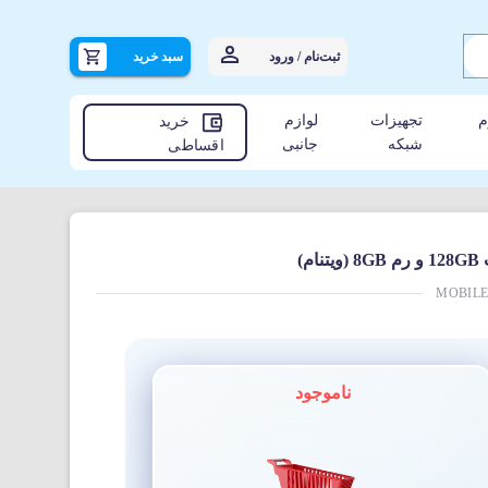
ثبت‌نام / ورود
سبد خرید
م
تجهیزات
لوازم
خرید
شبکه
جانبی
اقساطی
MOBILE
ناموجود