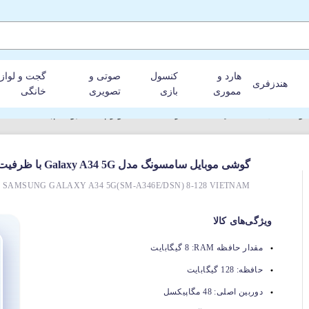
هارد و
کنسول
صوتی و
گجت و لواز
هندزفری
مموری
بازی
تصویری
خانگی
ت 128GB و رم 8GB (ویتنام)
گوشی موبایل سامسونگ مدل Galaxy A34 5G با ظرفیت 128GB و رم 8GB (ویتنام)
 SAMSUNG GALAXY A34 5G(SM-A346E/DSN) 8-128 VIETNAM
ویژگی‌های کالا
مقدار حافظه RAM:
8 گیگابایت
حافظه:
128 گیگابایت
دوربین اصلی:
48 مگاپیکسل