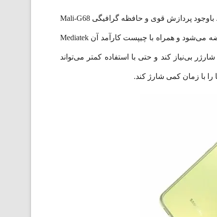
گوشی موبایل سامسونگ مدل Galaxy A34 با پردازنده اصلی هشت هسته‌ای و رم 8 گیگابایت، سرعت پردازش خوبی دارد. باوجود پردازش قوی و حافظه گرافیگی Mali-G68
MC4 این گوشی به خوبی از پس بازی‌های موبایل هم بر می‌آید. گلکسی A34 5G، با یک باتری 5000 میلی آمپر ساعتی عرضه می‌شود و همراه با چیپست کارآمد آن Mediatek
ی شما را از شارژر بی‌نیاز کند و حتی با استفاده کمتر می‌تواند