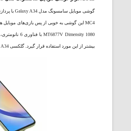
imensity 1080
بیشتر از این مورد استفاده قرار گیرد. گلکسی A34 از حداکثر سرعت شارژ 25 وات پشتیبانی می‌کند و می‌تواند گوشی شما را با زمان کمی شارژ کند.