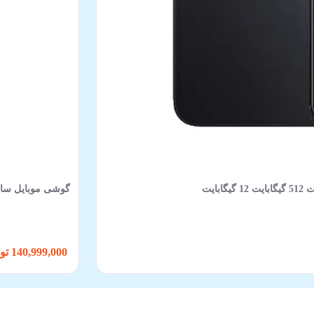
گوشی موبایل سامسونگ مدل Galaxy S25 FE 5G د
140,999,000 تومان