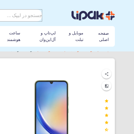
موبایل و
لپ‌تاپ و
ساعت
صفحه
اصلی
تبلت
آل‌این‌وان
هوشمند
لیپک
گوشی موبایل
سامسونگ
گوشی موبایل سامسونگ مدل Galaxy A34 5G با ظرفی