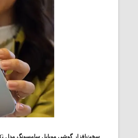
سخت‌افزار گوشی موبایل سامسونگ مدل Galaxy A34 5G