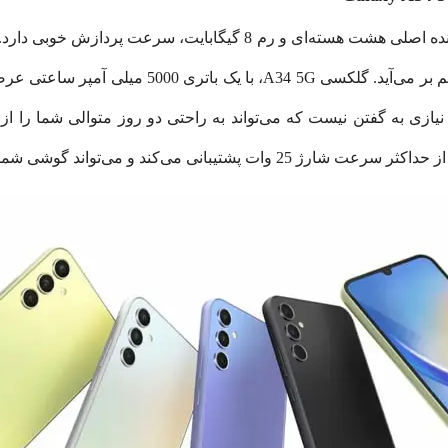
MT6877V D با فناوری 6 نانومتری، نیازی به گفتن نیست که می‌تواند به راحتی دو روز متوال