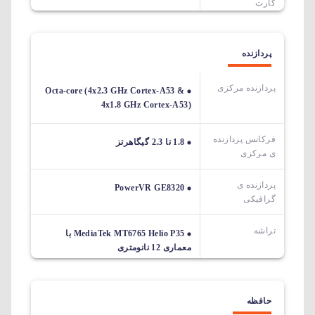
کارت
پردازنده
پردازنده مرکزی
Octa-core (4x2.3 GHz Cortex-A53 &
4x1.8 GHz Cortex-A53)
فرکانس پردازنده
1.8 تا 2.3 گیگاهرتز
ی مرکزی
پردازنده ی
PowerVR GE8320
گرافیکی
تراشه
MediaTek MT6765 Helio P35 با
معماری 12 نانومتری
حافظه