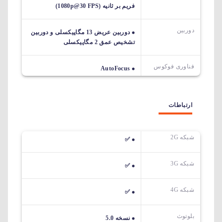
فریم بر ثانیه (1080p@30 FPS)
دوربین
دوربین عریض 13 مگاپیکسلی و دوربین
تشخیص عمق 2 مگاپیکسلی
فناوری فوکوس
AutoFocus
ارتباطات
شبکه 2G
✅
شبکه 3G
✅
شبکه 4G
✅
بلوتوث
نسخه 5.0