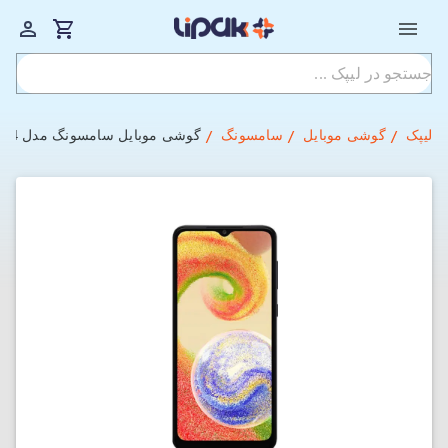
لیپک
گوشی موبایل
سامسونگ
گوشی موبایل سامسونگ مدل Galaxy A04 ظرفیت 128GB و رم 4GB