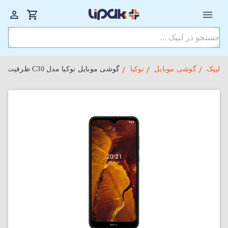
لیپک
گوشی موبایل
نوکیا
گوشی موبایل نوکیا مدل C30 ظرفیت 64GB و رم 3GB