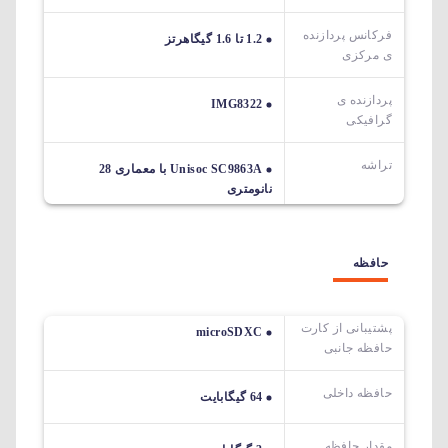
فرکانس پردازنده
1.2 تا 1.6 گیگاهرتز
ی مرکزی
پردازنده ی
IMG8322
گرافیکی
تراشه
Unisoc SC9863A با معماری 28
نانومتری
حافظه
پشتیبانی از کارت
microSDXC
حافظه جانبی
حافظه داخلی
64 گیگابایت
مقدار حافظه