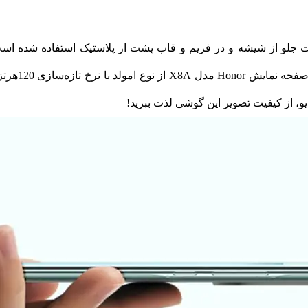
ی موبایل آنر مدل X9A، در قسمت جلو از شیشه و در فریم و قاب پشت از پلاستیک استف
و‌، از کیفیت تصویر این گوشی لذت ببرید!