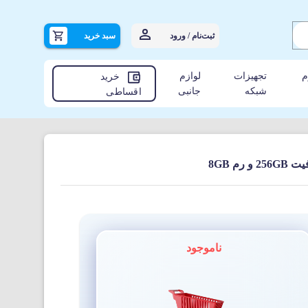
ثبت‌نام / ورود
سبد خرید
م
تجهیزات
لوازم
خرید
شبکه
جانبی
اقساطی
ناموجود