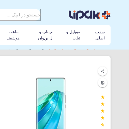
موبایل و
لپ‌تاپ و
ساعت
صفحه
اصلی
تبلت
آل‌این‌وان
هوشمند
لیپک
گوشی موبایل
آنر
گوشی موبایل آنر مدل Honor X9A 5G دوسیم‌کارت ظرفیت 256GB و رم 8GB