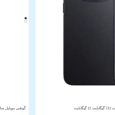
گوشی موبایل سامسونگ مدل Galaxy S25 FE 5G د