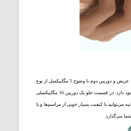
گوشی موبایل Honor مدل ایکس 9A در قسمت دوربین از دوربین 3 گانه بهره می‌برد. دوربین اصلی 64 مگاپیکسلی از نوع عریض و دوربین دوم با وضوح 5 مگاپیکسل از نوع
فوق عریض و دوربین سوم با وضوح 2 مگاپیکسل از نوع ماکرو است. فلش LED ،قابلیت HDR و عکاسی پانوراما نیز وجود دارد. در قسمت جلو یک دوربین 16 مگاپیکسلی
بسیار باکیفیتی از خود بگیرید و با قابلیت فیلمبرداری با وضوح 1080p با سرعت 30 فریم بر ثانیه می‌توانید با کیفیت بسیار خوبی از مراسم‌ها و یا