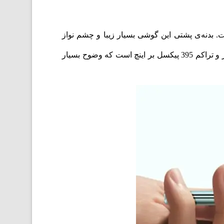
اده شده است. بدنه‌ی پشتی این گوشی بسیار زیبا و چشم نواز
طراحی شده است. این گوشی175 گرم وزن دارد. صفحه نمایش Honor مدل X8A از نوع امولد با نرخ تازه‌سازی 120هرتز و تراکم 395 پیکسل بر اینچ است که وضوح بسیار