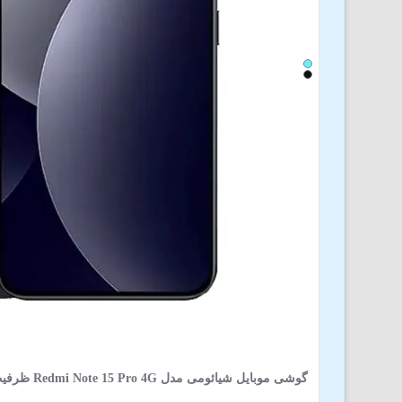
گوشی موبایل شیائومی مدل Redmi Note 15 Pro 4G ظرفیت 512 گیگابایت 12 گیگابایت