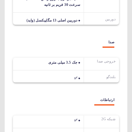
سرعت 30 فریم بر ثانیه
دوربین
دوربین اصلی 13 مگاپیکسل (واید)
صدا
خروجی صدا
جک 3.5 میلی متری
بلندگو
✅
ارتباطات
شبکه 2G
✅