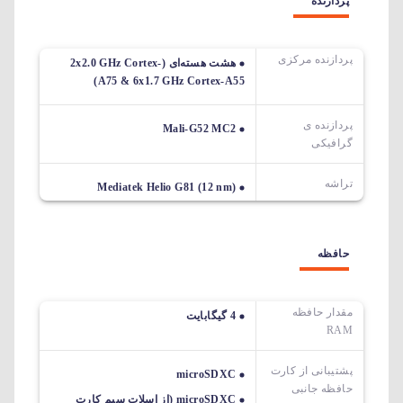
پردازنده
پردازنده مرکزی
هشت هسته‌ای (2x2.0 GHz Cortex-
A75 & 6x1.7 GHz Cortex-A55)
پردازنده ی
Mali-G52 MC2
گرافیکی
تراشه
Mediatek Helio G81 (12 nm)
حافظه
مقدار حافظه
4 گیگابایت
RAM
پشتیبانی از کارت
microSDXC
حافظه جانبی
microSDXC (از اسلات سیم کارت