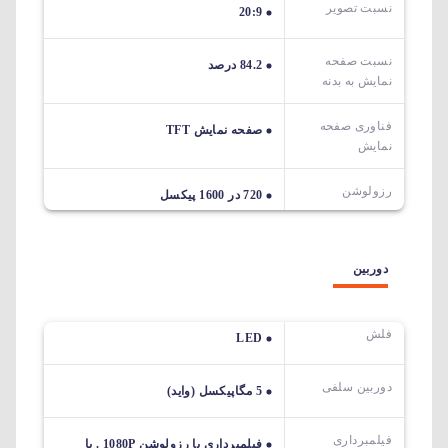
نسبت تصویر
20:9
نسبت صفحه
84.2 درصد
نمایش به بدنه
فناوری صفحه
صفحه نمایش TFT
نمایش
رزولوشن
720 در 1600 پیکسل
دوربین
فلش
LED
دوربین سلفی
5 مگاپیکسل (واید)
فیلمبرداری
فیلمبرداری با رزولوشن 1080P . با