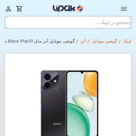
لیپک
گوشی موبایل
آنر
گوشی موبایل آنر مدل Honor Play10 ظرفیت 128GB و رم 4GB