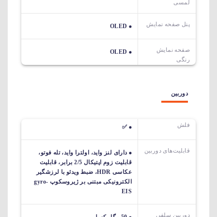
لمسی
پنل صفحه نمایش
OLED
صفحه نمایش
OLED
رنگی
دوربین
فلش
✅
قابلیت‌های دوربین‌
دارای لنز واید، اولترا واید، تله فوتو،
قابلیت زوم اپتیکال 2/5 برابر، قابلیت
عکاسی HDR، ضبط ویدئو با لرزشگیر
الکترونیکی مبتنی بر ژیروسکوپ gyro-
EIS
دوربین سلفی