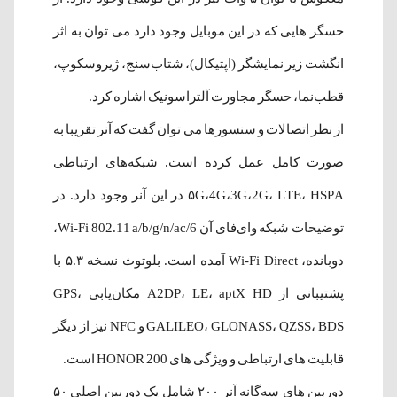
حسگر هایی که در این موبایل وجود دارد می توان به اثر
انگشت زیر نمایشگر (اپتیکال)، شتاب‌سنج، ژیروسکوپ،
قطب‌نما، حسگر مجاورت آلتراسونیک اشاره کرد.
از نظر اتصالات و سنسورها می توان گفت که آنر تقریبا به
صورت کامل عمل کرده است. شبکه‌های ارتباطی
۵G،4G،3G،2G، LTE، HSPA در این آنر وجود دارد. در
توضیحات شبکه وای‌فای آن Wi-Fi 802.11 a/b/g/n/ac/6،
دوبانده، Wi-Fi Direct آمده است. بلوتوث نسخه ۵.۳ با
پشتیبانی از A2DP، LE، aptX HD مکان‌یابی GPS،
GALILEO، GLONASS، QZSS، BDS و NFC نیز از دیگر
قابلیت های ارتباطی و ویژگی های HONOR 200 است.
دوربین های سه‌گانه آنر ۲۰۰ شامل یک دوربین اصلی ۵۰