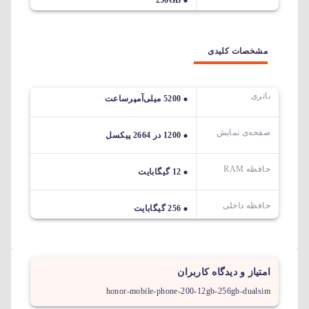
256GB
مشخصات کلیدی
باتری
5200 میلی‌آمپرساعت
صفحه‌ی نمایش
1200 در 2664 پیکسل
حافظه RAM
12 گیگابایت
حافظه داخلی
256 گیگابایت
امتیاز و دیدگاه کاربران
honor-mobile-phone-200-12gb-256gb-dualsim