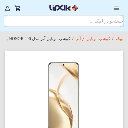
لیپک
گوشی موبایل
آنر
گوشی موبایل آنر مدل HONOR 200 با ظرفیت 256GB و رم 12GB