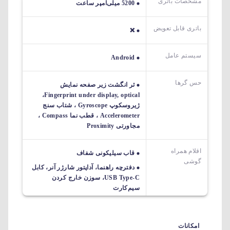
مشخصات باتری
5200 میلی‌آمپر ساعت
باتری قابل تعویض
❌
سیستم عامل
Android
حس گرها
ثر انگشت زیر صفحه نمایش
Fingerprint under display, optical،
ژیروسکوپ Gyroscope ، شتاب سنج
Accelerometer ، قطب نما Compass ،
مجاورتی Proximity
اقلام همراه
قاب سیلیکونی شفاف
گوشی
دفترچه‌ راهنما، آداپتور شارژر آنر، کابل
USB Type-C، سوزن خارج کردن
سیم‌کارت
امکانات