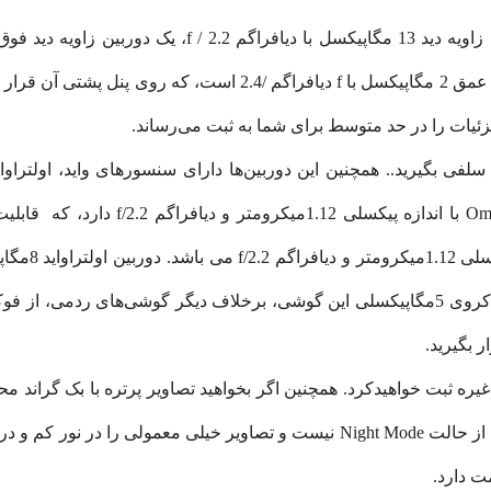
ه سلفی بگیرید.. همچنین این دوربین‌ها دارای سنسورهای واید، اولتر
اصلی 13مگاپیکسل و سنسور Vision OV13B10
118درجه، دار
خواهد‌داد. متأسفانه در این نسخه از شیائومی خبری از حالت Night Mode نیست و تص
ت دارد.