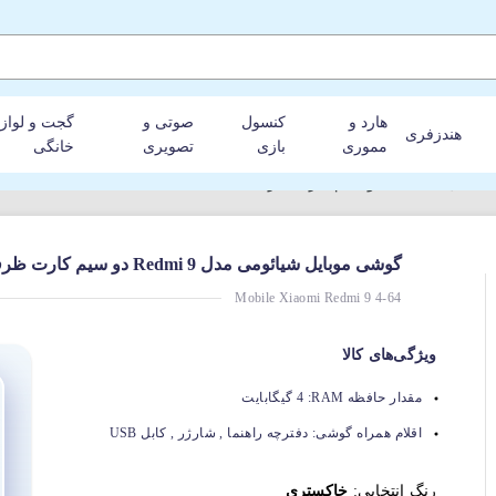
هارد و
کنسول
صوتی و
گجت و لواز
هندزفری
مموری
بازی
تصویری
خانگی
ظرفیت 64 گیگابایت
گوشی موبایل شیائومی مدل Redmi 9 دو سیم‌ کارت ظرفیت 64 گیگابایت
Mobile Xiaomi Redmi 9 4-64
ویژگی‌های کالا
مقدار حافظه RAM:
4 گیگابایت
اقلام همراه گوشی:
دفترچه راهنما , شارژر , کابل USB
رنگ انتخابی:
خاکستری