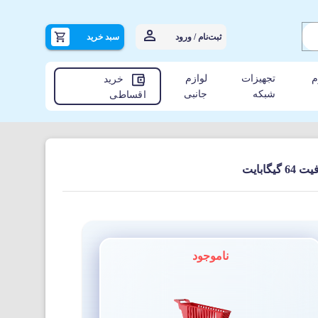
ثبت‌نام / ورود
سبد خرید
م
تجهیزات
لوازم
خرید
شبکه
جانبی
اقساطی
ناموجود