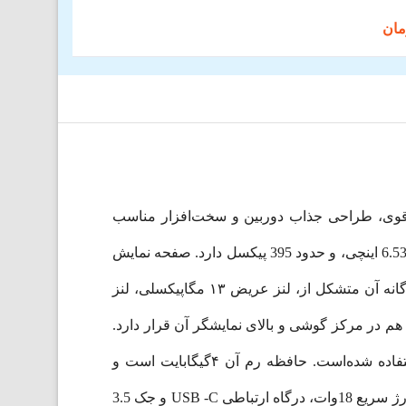
ش بزرگ، باتری قوی، طراحی جذاب دوربین و سخت‌افزار مناسب
برخوردار است. Redmi 9 از پنل IPS LCD استفاده شده. فاصله لبه صفحه‌نمایش در آن بسیار کم است. صفحه نمایش آن 6.53 اینچی، و حدود 395 پیکسل دارد. صفحه نمایش
توسط Corning Gorilla Glass 3 محافظت می‌شود. حسگر اثرانگشت در پشت گوشی قرار دارد. دوربین 4 گانه آن متشکل از، لنز عریض ۱۳ مگاپیکسلی، لنز
رو با کیفیت ۵ مگاپیکسل و سنسور عمق ۲ مگاپیکسلی و دوربین سلفی ۸ مگاپیکسلی هم در مرکز گوشی و بالای نمایشگر آن قرار دارد.
از نظر سخت‌افزاری از تراشه Mediatek Helio G80 دوازده نانومتری دارای پردازنده‌ای 8‌هسته‌ا‌ی و قدرتمند در آن استفاده شده‌است. حافظه رم آن ۴گیگابایت است و
64گیگابایت هم حافظه داخلی دارد. از دیگر خصوصیات Redmi 9 می‌توان به باتری 5020میلی‌آمپرساعتی با پشتیبانی از شارژ سریع 18وات، درگاه ارتباطی USB -C و جک 3.5