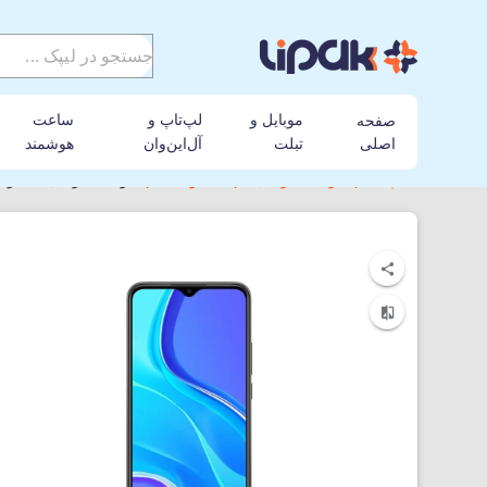
موبایل و
لپ‌تاپ و
ساعت
صفحه
اصلی
تبلت
آل‌این‌وان
هوشمند
لیپک
گوشی موبایل
شیائومی
گوشی موبایل شیائومی مدل Redmi 9 دو سیم‌ کارت 