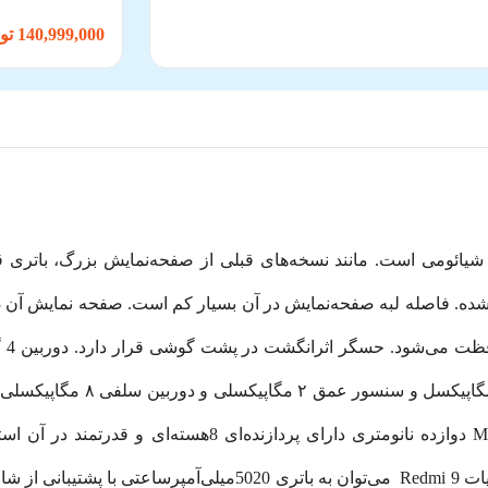
140,999,000 تومان
شتیبانی 2 سیم‌ کارت 4G، نسل نهم شیائومی است. مانند نسخه‌های قبلی از صفحه‌نمای
فوق عریض ۸ مگاپیکسلی، لنز ماک