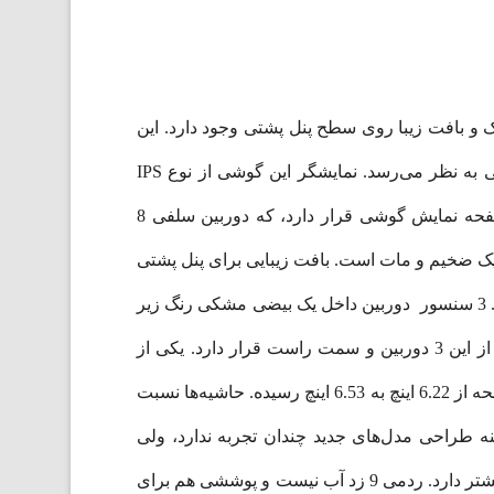
یک و بافت زیبا روی سطح پنل پشتی وجود دارد. این
گوشی موبایل نسبتاً بزرگ و ضخیم است، که با توجه به نمایشگر 6.53اینچی و باتری 5020میلی‌آمپرساعتی، کاملاً منطقی به نظر می‌رسد. نمایشگر این گوشی از نوع IPS
LCD بوده و دارای گوشه‌های هلالی است، و پنل جلوی گوشی را به‌طور کامل احاطه کرده‌است. ناچ قطره‌ای بالای صفحه نمایش گوشی قرار دارد، که دوربین سلفی 8
ا دور و پنل پشتی از جنس پلاستیک ضخیم و مات است. بافت زیبایی برای پنل پشتی
در نظر گرفته شده‌ که اطراف دوربین‌ها خبری از آن نیست. این شیوه طراحی یاد‌آور طراحی گوشی ردمی کا 30 می‌باشد. 3 سنسور دوربین داخل یک بیضی مشکی رنگ زیر
هم قرار گرفته‌. زیر این سه دوربین، سنسور اثر انگشت ‌است. فلاش تک LED و دوربین ماکروی 5 مگاپیکسلی نیز جدا از این 3 دوربین و سمت راست قرار دارد. یکی از
تغییرات Redmi 9 نسبت به نسخه‌های قبلی افزایش اندازه آن است، وزن آن نیز حدود 10 گرم افزایش پیدا کرده. اندازه صفحه از 6.22 اینچ به 6.53 اینچ رسیده. حاشیه‌ها نسبت
که شیائومی در زمینه طراحی مدل‌های جدید چندان تجربه ندارد، ولی
Redmi 9 طراحی جذابی، کلاسیک، یکدست و ساده‌ای دارد. نسبت به مدل قبلی یک دوربین اولتراواید و یک دوربین ماکرو بیشتر دارد. ردمی 9 زد آب نیست و پوششی هم برای