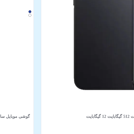
گوشی موبایل سامسونگ مدل Galaxy S25 FE 5G د