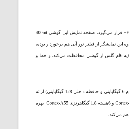
Redmi 9 از تکنولوژی IPS LCD در نمایشگرخود استفاده کرده است. رزولوشن 1080*2340 در دسته صفحه نمایش FHD+ قرار می‌گیرد. صفحه نمایش این گوشی 400nit
 این نمایشگر از فیلتر نور آبی هم برخوردار بوده،
که در اصل استاندارد رابط کاربری MIUI محسوب می‌شود. در Redmi 9 از Gorilla Glass 3 استفاده شده‌است، که تا لایه 6ام گلس از گوشی محافظت می‌کند. و خط‌ و
این گوشی در 3 نسخه (رم 3 گیگابایت و حافظه داخلی 32 گیگابایتی)، (رم 4 گیگابایتی و حافظه داخلی 64 گیگابایتی) و (رم 6 گیگابایتی و حافظه داخلی 128 گیگابایتی) ارائه
می‌شود. Redmi 9 دارای تراشه MediaTek Helio G80 است، که از یک پردازنده 8هسته‌ای شامل 2هسته 2گیگاهرتزی Cortex-A75 و 6هسته 1.8 گیگاهرتزی Cortex-A55 بهره