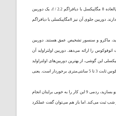
Redmi 9 دارای یک دوربین 4گانه شامل یک دوربین زاویه دید 13 مگاپیکسل با دیافراگم f / 2.2، یک دوربین زاویه دید فوق‌العاده 8 مگاپیکسل با دیافراگم f / 2.2، یک دوربین
ماکرو 5 مگاپیکسل با دیافراگم f / 2.4 و یک سنسور عمق 2 مگاپیکسل با f دیافراگم /2.4 است، که روی پنل پشتی آن قرار دارند. دوربین جلوی آن نیز 8مگاپیکسلی با دیافراگم
اواید، ماکرو و سنسور تشخیص عمق هستند. دوربین
Omni با اندازه پیکسلی 1.12میکرومتر و دیافراگم f/2.2 دارد، که قابلیت اتوفوکوس را ارائه می‌دهد. دوربین اولتراواید آن
ای سنسور 8مگاپیکسلی با اندازه پیکسلی 1.12میکرومتر و دیافراگم f/2.2 می باشد. دوربین اولتراواید 8مگاپیکسلی این گوشی، از بهترین دوربین‌های اولتراواید
برای گوشی‌های در این رنج قیمت است. دوربین ماکروی 5مگاپیکسلی این گوشی، برخلاف دیگر گوشی‌های ردمی، از فوکوس ثابت 3 تا 5 سانتی‌متری برخوردار است. یعنی
تصاویری با جزئیات فوق‌العاده از گل‌ها، حشرات و غیره ثبت خواهید‌کرد. همچنین اگر بخواهید تصاویر پرتره با بک گراند محو بسازید، ردمی 9 این کار را به خوبی برایتان انجام
اویر خیلی معمولی را در نور کم و در شب ثبت می‌کند. اما باز هم می‌توان گفت عملکرد