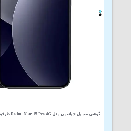
گوشی موبایل شیائومی مدل Redmi Note 15 Pro 4G ظرفیت 512 گیگابایت 12 گیگابایت