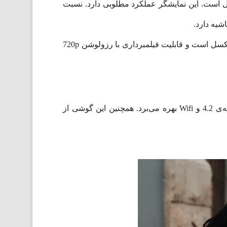
ی C20، از نوع IPS LCD است. میزان تراکم پیکسل در هر اینچ 269 و رزولوشن آن 720 در 1600 پیکسل است. این نمایشگر عملکرد مطلوبی دارد. نسبت
دوربین سلفی این گوشی به صورت ناچ قطره‌ای، بالای صفحه‌ی نمایش طراحی شده است. رزولوشن این حسگر 5 مگاپیکسل است و قابلیت فیلمبرداری با رزولوشن 720p
این گوشی دارای درگاه microUSB 2.0 است. همچنین این گوشی از سنسور حسگر مجاورت و شتاب‌سنج، بلوتوث نسخه‌‌ی 4.2 و Wifi بهره می‌برد. همچنین این گوشی از