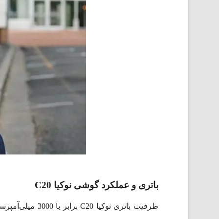
باتری و عملکرد گوشی نوکیا C20
ظرفیت باتری نوکیا C20 برابر با 3000 میلی‌آمپر‌ساعت و جنس آن لیتیوم-یونی است. نوکیا C20 از تراشه