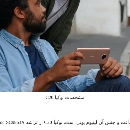
مشخصات-نوکیا-C20
soc SC9863A