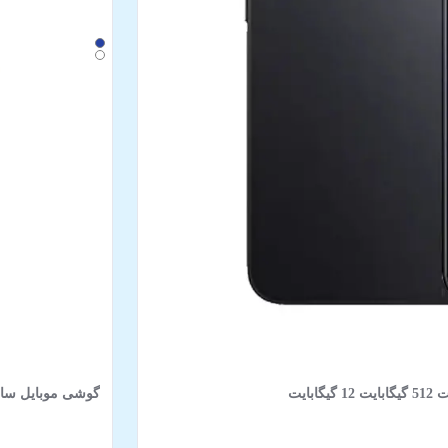
گوشی موبایل سامسونگ مدل Galaxy S25 FE 5G د