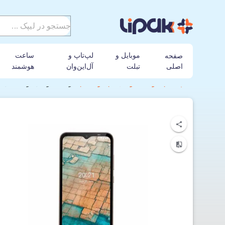
موبایل و
لپ‌تاپ و
ساعت
صفحه
اصلی
تبلت
آل‌این‌وان
هوشمند
لیپک
گوشی موبایل
نوکیا
گوشی موبایل نوکیا مدل C20 دو سیم کارت ظرفیت 32GB و رم 2GB