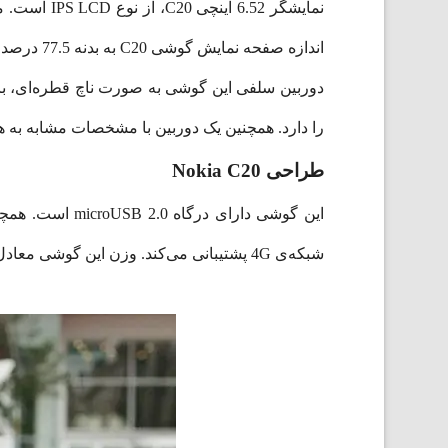
اندازه صفحه نمایش گوشی C20 به بدنه 77.5 درصد است که حاشیه‌ی پایینی با لوگوی نوکیا بیشترین سهم را در ایجاد این حاشیه دارد.
را دارد. همچنین یک دوربین با مشخصات مشابه به همراه یک LED به عنوان فلش پشت این گوشی
طراحی Nokia C20
شبکه‌ی 4G پشتیبانی می‌کند. وزن این گوشی معادل 191 گرم و ابعاد آن معادل 169.9x77.9x8.8 میلی‌متر است.