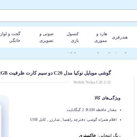
هارد و
کنسول
صوتی و
گجت و لواز
هندزفری
مموری
بازی
تصویری
خانگی
گوشی موبایل نوکیا مدل C20 دو سیم کارت ظرفیت 32GB و رم 2GB
Mobile Nokia C20 2-32
ویژگی‌های کالا
مقدار حافظه RAM:
2 گیگابایت
اقلام همراه گوشی:
دفترچه راهنما , شارژر , کابل USB
رنگ انتخابی:
خاکستری