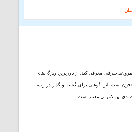
ل مقرون‌به‌صرفه، معرفی کند. از بارزترین ویژگی‌های
ینچی و باتری قدرتمند و با دوام آن است. نوکیا سی 20 دارای جک 3.5 میلی‌متری هدفون است. این گوشی برای گشت و گذار در وب،