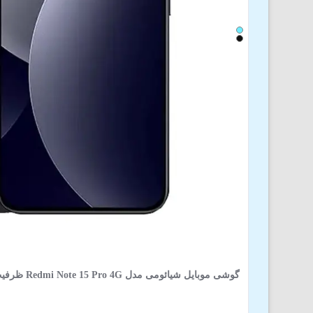
گوشی موبایل شیائومی مدل Redmi Note 15 Pro 4G ظرفیت 512 گیگابایت 12 گیگابایت