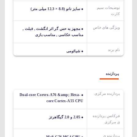
توضیحات سیم
سایز نانو (8.8 × 12.3 میلی متر)
کارت
ویژگی های خاص
مجهز به حس گر اثر انگشت , فبلت ,
مناسب عکاسی , مناسب بازی
نام برند
شیائومی
پردازنده
پردازنده مرکزی
Dual-core Cortex-A76 &amp; Hexa-
core Cortex-A55 CPU
فرکانس پردازنده
2.05 و 2.0 گیگاهرتز
ی مرکزی
پردازنده ی