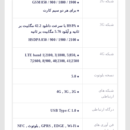
شبکه 2G
GSM 850 / 900 / 1800 / 1900
برای هر دو سیم کارت
شبکه 3G
HSPA با سرعت دانلود 42.2 مگابیت بر
ثانیه و آپلود 5.76 مگابیت بر ثانیه
HSDPA 850 / 900 / 1900 / 2100
شبکه 4G
LTE band 1|2100, 3|1800, 5|850,
7|2600, 8|900, 40|2300, 41|2500
نسخه بلوتوث
5.0
شبکه های
4G , 3G , 2G
ارتباطی
درگاه ارتباطی
USB Type-C 1.0
فن آوری های
GPRS , EDGE , Wi-Fi , بلوتوث , NFC