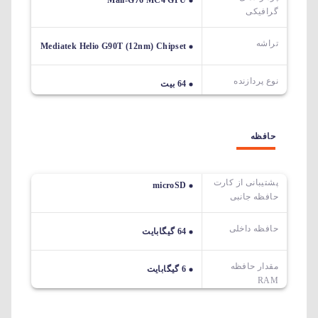
Mali-G76 MC4 GPU
گرافیکی
تراشه
Mediatek Helio G90T (12nm) Chipset
نوع پردازنده
64 بیت
حافظه
پشتیبانی از کارت
microSD
حافظه جانبی
حافظه داخلی
64 گیگابایت
مقدار حافظه
6 گیگابایت
RAM