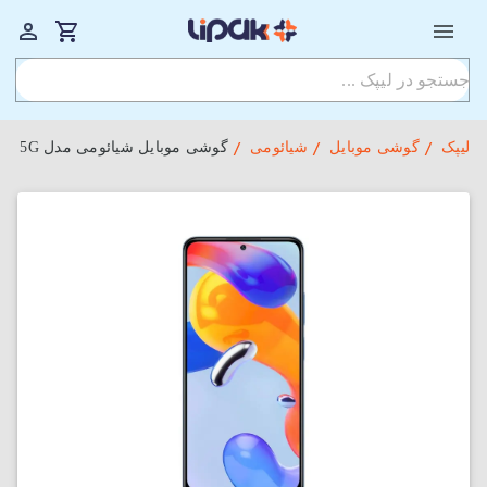
لیپک
گوشی موبایل
شیائومی
گوشی موبایل شیائومی مدل Redmi Note 11 Pro 5G دو سیم‌کارت ظرفیت 128GB و رم 8GB