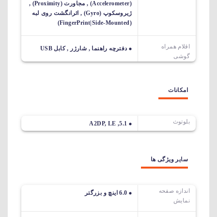
(Accelerometer) , مجاورت (Proximity) ,
ژیروسکوپ (Gyro) , اثرانگشت روی لبه
(FingerPrint|Side-Mounted)
اقلام همراه
دفترچه راهنما , شارژر , کابل USB
گوشی
امکانات
بلوتوث
5.1, A2DP, LE
سایر ویژگی ها
اندازه صفحه
6.0 اینچ و بزرگتر
نمایش