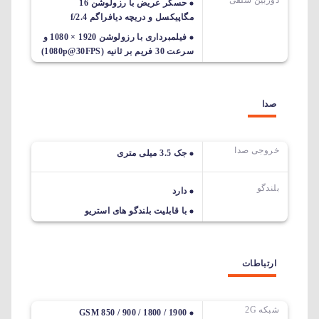
حسگر عریض با رزولوشن 16
مگاپیکسل و دریچه دیافراگم f/2.4
فیلمبرداری با رزولوشن 1920 × 1080 و
سرعت 30 فریم بر ثانیه (1080p@30FPS)
صدا
خروجی صدا
جک 3.5 میلی متری
بلندگو
دارد
با قابلیت بلندگو های استریو
ارتباطات
شبکه 2G
GSM 850 / 900 / 1800 / 1900