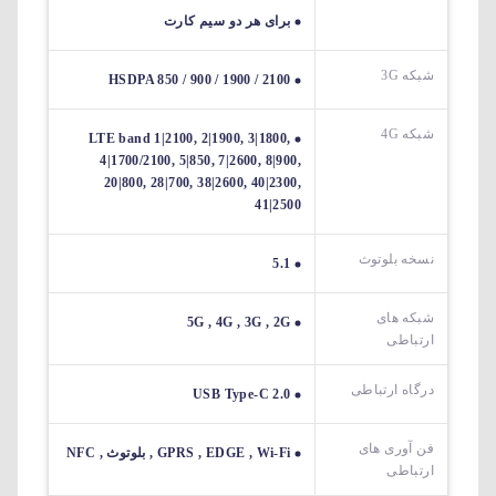
برای هر دو سیم کارت
شبکه 3G
HSDPA 850 / 900 / 1900 / 2100
شبکه 4G
LTE band 1|2100, 2|1900, 3|1800,
4|1700/2100, 5|850, 7|2600, 8|900,
20|800, 28|700, 38|2600, 40|2300,
41|2500
نسخه بلوتوث
5.1
شبکه های
5G , 4G , 3G , 2G
ارتباطی
درگاه ارتباطی
USB Type-C 2.0
فن آوری های
GPRS , EDGE , Wi-Fi , بلوتوث , NFC
ارتباطی