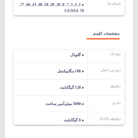
شبکه-5g
1, 3, 5, 7, 8, 20, 28, 38, 40, 41, 66, 77,
78 SA/NSA
مشخصات کلیدی
نوع پک
گلوبال
دوربین اصلی
108 مگاپیکسل
حافظه
128 گیگابایت
باتری
5000 میلی‌آمپر ساعت
حافظه RAM
8 گیگابایت