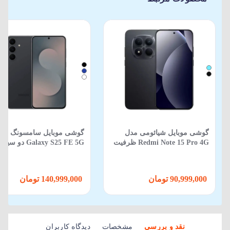
گوشی موبایل شیائومی مدل
گوشی موبایل سامسونگ مد
Redmi Note 15 Pro 4G ظرفیت
Galaxy S25 FE 5G دو
512 گیگابایت 12 گیگابایت
ظرفیت 256GB و رم 8GB
90,999,000 تومان
140,999,000 تومان
نقد و بررسی
مشخصات
دیدگاه کاربران