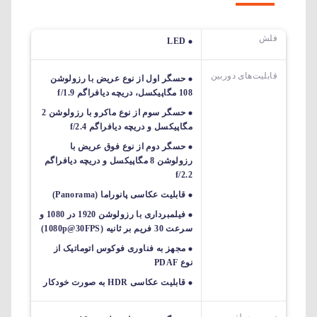
فلش
LED
قابلیت‌های دوربین‌
حسگر اول از نوع عریض با رزولوشن
108 مگاپیکسل، دریچه دیافراگم f/1.9
حسگر سوم از نوع ماکرو با رزولوشن 2
مگاپیکسل و دریچه دیافراگم f/2.4
حسگر دوم از نوع فوق عریض با
رزولوشن 8 مگاپیکسل و دریچه دیافراگم
f/2.2
قابلیت عکاسی پانوراما (Panorama)
فیلمبرداری با رزولوشن 1920 در 1080 و
سرعت 30 فریم بر ثانیه (1080p@30FPS)
مجهز به فناوری فوکوس اتوماتیک از
نوع PDAF
قابلیت عکاسی HDR به صورت خودکار
دوربین سلفی