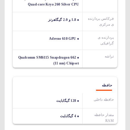
Quad-core Kryo 260 Silver CPU
فرکانس پردازنده
1.8 و 2.0 گیگاهرتز
ی مرکزی
پردازنده ی
Adreno 610 GPU
گرافیکی
تراشه
Qualcomm SM6115 Snapdragon 662
(11 nm) Chipset
حافظه
حافظه داخلی
128 گیگابایت
مقدار حافظه
4 گیگابایت
RAM