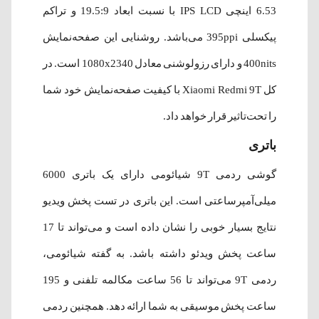
6.53 اینچی IPS LCD با نسبت ابعاد 19.5:9 و تراکم
پیکسلی 395ppi می‌باشد. روشنایی این صفحه‌نمایش
400nits و دارای رزولوشنی معادل 1080x2340 است. در
کل Xiaomi Redmi 9T با کیفیت صفحه‌نمایش خود شما
را تحت‌‌تاثیر قرار خواهد داد.
باتری
گوشی ردمی 9T شیائومی دارای یک باتری 6000
میلی‌آمپرساعتی است. این باتری در تست پخش ویدیو
نتایج بسیار خوبی را نشان داده است و می‌تواند تا 17
ساعت پخش ویدئو داشته باشد. به گفته شیائومی،
ردمی 9T می‌تواند تا 56 ساعت مکالمه تلفنی و 195
ساعت پخش موسیقی به شما ارائه دهد. همچنین ردمی