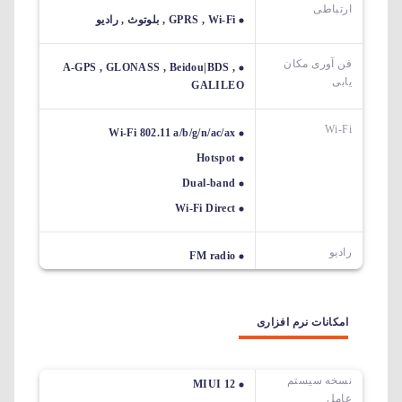
ارتباطی
GPRS , Wi-Fi , بلوتوث , رادیو
فن آوری مکان
A-GPS , GLONASS , Beidou|BDS ,
یابی
GALILEO
Wi-Fi
Wi-Fi 802.11 a/b/g/n/ac/ax
Hotspot
Dual-band
Wi-Fi Direct
رادیو
FM radio
امکانات نرم افزاری
نسخه سیستم
MIUI 12
عامل