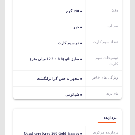
وزن
198 گرم
ضد آب
خیر
تعداد سیم کارت
دو سیم کارت
توضیحات سیم
سایز نانو (8.8 × 12.3 میلی متر)
کارت
ویژگی های خاص
مجهز به حس گر اثرانگشت
نام برند
شیائومی
پردازنده
پردازنده مرکزی
Quad-core Kryo 260 Gold &amp;