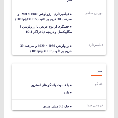
متر
دوربین سلفی
فیلمبرداری: رزولوشن 1080 × 1920 و
سرعت 30 فریم بر ثانیه (1080p@30FPS)
حسگری از نوع عریض با رزولوشن 8
مگاپیکسل و دریچه دیافراگم f/2.1
فیلمبرداری
رزولوشن 1080 × 1920 و سرعت 30
فریم بر ثانیه (1080p@30FPS)
صدا
بلندگو
با قابلیت بلندگو های استریو
دارد
خروجی صدا
جک 3.5 میلی متری