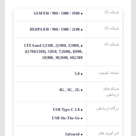
شبکه 2G
GSM 850 / 900 / 1800 / 1900
شبکه 3G
HSDPA 850 / 900 / 1900 / 2100
شبکه 4G
LTE band 1|2100, 2|1900, 3|1800,
4|1700/2100), 5|850, 7|2600), 8|900,
20|800, 38|2600, 40|2300
نسخه بلوتوث
5.0
شبکه های
4G , 3G , 2G
ارتباطی
درگاه ارتباطی
USB Type-C 2.0
USB On-The-Go
فن آوری های
Infrared