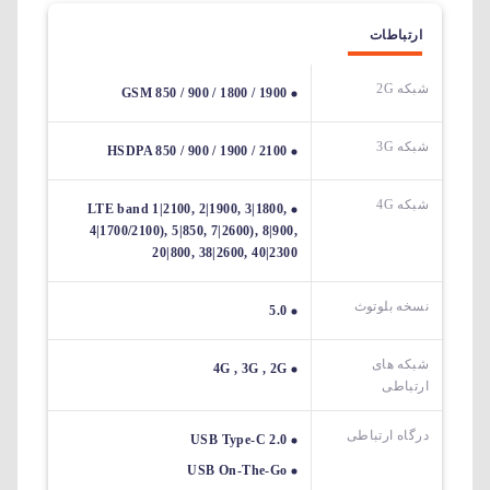
ارتباطات
شبکه 2G
GSM 850 / 900 / 1800 / 1900
شبکه 3G
HSDPA 850 / 900 / 1900 / 2100
شبکه 4G
LTE band 1|2100, 2|1900, 3|1800,
4|1700/2100), 5|850, 7|2600), 8|900,
20|800, 38|2600, 40|2300
نسخه بلوتوث
5.0
شبکه های
4G , 3G , 2G
ارتباطی
درگاه ارتباطی
USB Type-C 2.0
USB On-The-Go