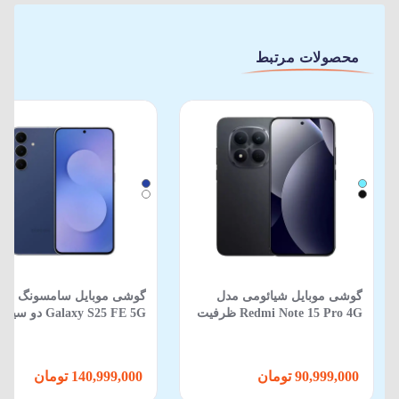
محصولات مرتبط
گوشی موبایل شیائومی مدل
گوشی موبایل سامسونگ مد
Redmi Note 15 Pro 4G ظرفیت
Galaxy S25 FE 5G دو
512 گیگابایت 12 گیگابایت
ظرفیت 256GB و رم 8GB
90,999,000 تومان
140,999,000 تومان