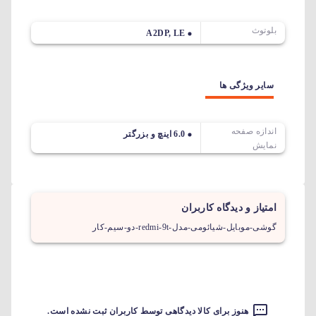
بلوتوث
A2DP, LE
سایر ویژگی ها
اندازه صفحه
6.0 اینچ و بزرگتر
نمایش
امتیاز و دیدگاه کاربران
گوشی-موبایل-شیائومی-مدل-redmi-9t-دو-سیم-کار
هنوز برای کالا دیدگاهی توسط کاربران ثبت نشده است.