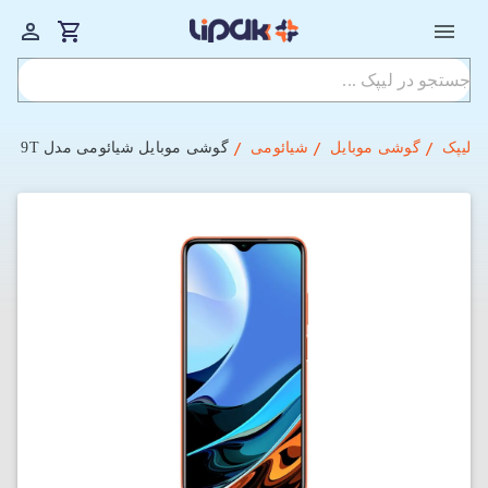
لیپک
گوشی موبایل
شیائومی
گوشی موبایل شیائومی مدل Redmi 9T دو سیم‌‌کارت ظرفیت 128 گیگابایت با رم 4