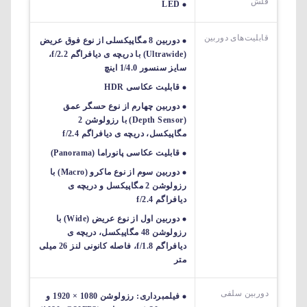
فلش
LED
قابلیت‌های دوربین‌
دوربین 8 مگاپیکسلی از نوع فوق عریض
(Ultrawide) با دریچه ی دیافراگم f/2.2،
سایز سنسور 1/4.0 اینچ
قابلیت عکاسی HDR
دوربین چهارم از نوع حسگر عمق
(Depth Sensor) با رزولوشن 2
مگاپیکسل، دریچه ی دیافراگم f/2.4
قابلیت عکاسی پانوراما (Panorama)
دوربین سوم از نوع ماکرو (Macro) با
رزولوشن 2 مگاپیکسل و دریچه ی
دیافراگم f/2.4
دوربین اول از نوع عریض (Wide) با
رزولوشن 48 مگاپیکسل، دریچه ی
دیافراگم f/1.8، فاصله کانونی لنز 26 میلی
متر
دوربین سلفی
فیلمبرداری: رزولوشن 1080 × 1920 و