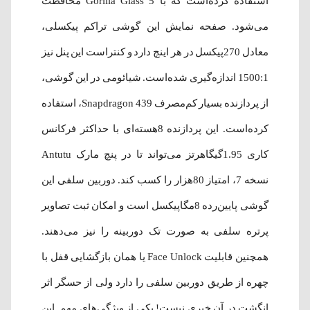
استفاده کرده‌است که با Gorilla Glass 5 محافظت
می‌شود. صفحه نمایش این گوشی تراکم پیکسلی،
معادل 270پیکسل در هر اینچ دارد و کنتراست این پنل نیز
1500:1 اندازه‌گیری شده‌است. شیائومی در این گوشی،
از پردازنده بسیار کم‌مصرف Snapdragon 439، استفاده
کرده‌است. این پردازنده 8هسته‌ای با حداکثر فرکانس
کاری 1.95گیگاهرتز می‌تواند تا در پنچ مارک Antutu
نسخه 7، امتیاز 80هزار را کسب کند. دوربین سلفی این
گوشی پایین‌رده 8مگاپیکسل است و امکان ثبت تصاویر
پرتره سلفی به صورت تک دوربینه را نیز می‌دهند.
همچنین قابلیت Face Unlock یا همان بازگشایی قفل با
چهره از طریق دوربین سلفی را دارد ولی از حسگر اثر
انگشت در آن خبری نیست! یکی از ویژگی‌های مهم این