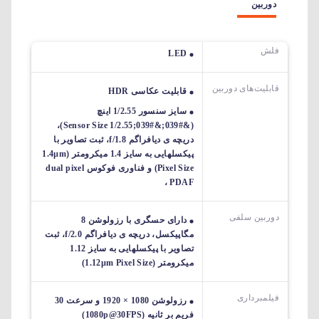
دوربین
فلش
LED
قابلیت‌های دوربین‌
قابلیت عکاسی HDR
سایز سنسور 1/2.55 اینچ
(&#039;&#039;Sensor Size 1/2.55)،
دریچه ی دیافراگم f/1.8، ثبت تصاویر با
پیکسل‎هایی به سایز 1.4 میکرومتر (1.4µm
Pixel Size) و فناوری فوکوس dual pixel
PDAF ،
دوربین سلفی
دارای حسگری با رزولوشن 8
مگاپیکسل، دریچه ی دیافراگم f/2.0، ثبت
تصاویر با پیکسل‎هایی به سایز 1.12
میکرومتر (1.12µm Pixel Size)
فیلمبرداری
رزولوشن 1080 × 1920 و سرعت 30
فریم بر ثانیه (1080p@30FPS)