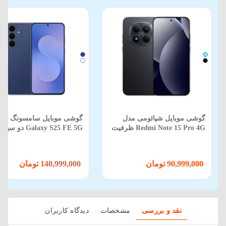
گوشی موبایل شیائومی مدل
گوشی موبایل سامسونگ مد
Redmi Note 15 Pro 4G ظرفیت
Galaxy S25 FE 5G دو
512 گیگابایت 12 گیگابایت
ظرفیت 256GB و رم 8GB
90,999,000 تومان
140,999,000 تومان
نقد و بررسی
مشخصات
دیدگاه کاربران