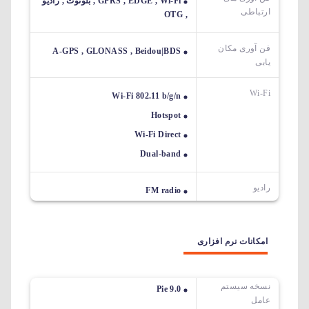
GPRS , EDGE , Wi-Fi , بلوتوث , رادیو
ارتباطی
, OTG
فن آوری مکان
A-GPS , GLONASS , Beidou|BDS
یابی
Wi-Fi
Wi-Fi 802.11 b/g/n
Hotspot
Wi-Fi Direct
Dual-band
رادیو
FM radio
امکانات نرم افزاری
نسخه سیستم
Pie 9.0
عامل