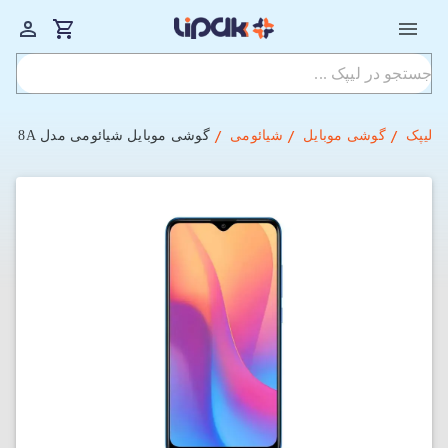
لیپک
گوشی موبایل
شیائومی
گوشی موبایل شیائومی مدل Redmi 8A دو سیم‌ کارت ظرفیت 32 گیگابایت