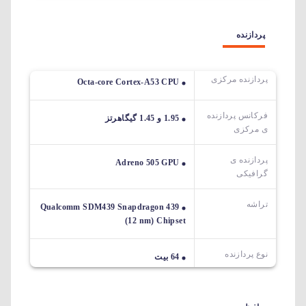
پردازنده
پردازنده مرکزی
Octa-core Cortex-A53 CPU
فرکانس پردازنده
1.95 و 1.45 گیگاهرتز
ی مرکزی
پردازنده ی
Adreno 505 GPU
گرافیکی
تراشه
Qualcomm SDM439 Snapdragon 439
(12 nm) Chipset
نوع پردازنده
64 بیت