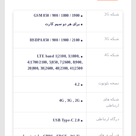
شبکه 2G
GSM 850 / 900 / 1800 / 1900
برای هر دو سیم کارت
شبکه 3G
HSDPA 850 / 900 / 1900 / 2100
شبکه 4G
LTE band 1|2100, 3|1800,
4|1700/2100, 5|850, 7|2600, 8|900,
20|800, 38|2600, 40|2300, 41|2500
نسخه بلوتوث
4.2
شبکه های
4G , 3G , 2G
ارتباطی
درگاه ارتباطی
USB Type-C 2.0
فن آوری های