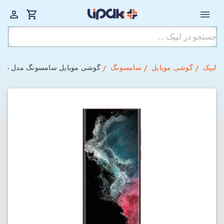
لیپک
گوشی موبایل
سامسونگ
گوشی موبایل سامسونگ مدل Galaxy S22 Ultra 5G با ظرفیت 512GB و رم 12GB