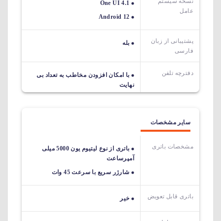
نسخه سیستم
One UI 4.1
عامل
Android 12
پشتیبانی از زبان
بله
فارسی
دفترچه تلفن
با امکان افزودن مخاطب به تعداد بی
نهایت
سایر مشخصات
مشخصات باتری
باتری از نوع لیتیوم یون 5000 میلی
آمپرساعت
شارژر سریع با سرعت 45 وات
باتری قابل تعویض
خیر