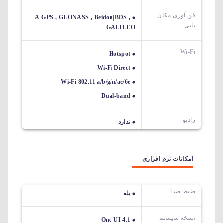
فن آوری مکان
A-GPS , GLONASS , Beidou|BDS ,
یابی
GALILEO
Wi-Fi
Hotspot
Wi-Fi Direct
Wi-Fi 802.11 a/b/g/n/ac/6e
Dual-band
رادیو
ندارد
امکانات نرم افزاری
ضبط صدا
بله
نسخه سیستم
One UI 4.1