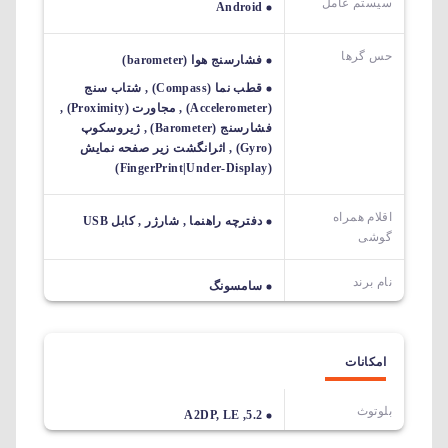
سیستم عامل
Android
حس گرها
فشارسنج هوا (barometer)
قطب نما (Compass) , شتاب سنج
(Accelerometer) , مجاورت (Proximity) ,
فشارسنج (Barometer) , ژیروسکوپ
(Gyro) , اثرانگشت زیر صفحه نمایش
(FingerPrint|Under-Display)
اقلام همراه
دفترچه راهنما , شارژر , کابل USB
گوشی
نام برند
سامسونگ
امکانات
بلوتوث
5.2, A2DP, LE