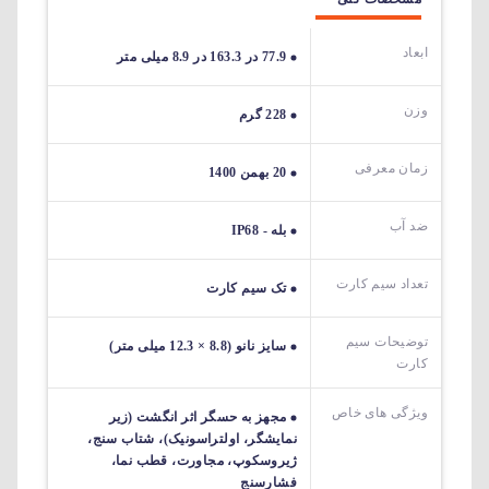
ابعاد
77.9 در 163.3 در 8.9 میلی متر
وزن
228 گرم
زمان معرفی
20 بهمن 1400
ضد آب
بله - IP68
تعداد سیم کارت
تک سیم کارت
توضیحات سیم
سایز نانو (8.8 × 12.3 میلی متر)
کارت
ویژگی های خاص
مجهز به حسگر اثر انگشت (زیر
نمایشگر، اولتراسونیک)، شتاب سنج،
ژیروسکوپ، مجاورت، قطب نما،
فشارسنج