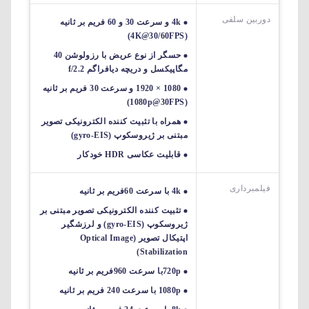
دوربین سلفی
4k و سرعت 30 و 60 فریم بر ثانیه
(4K@30/60FPS)
حسگر از نوع عریض با رزولوشن 40
مگاپیکسل و دریچه دیافراگم f/2.2
1080 × 1920 و سرعت 30 فریم بر ثانیه
(1080p@30FPS)
همراه با تثبیت کننده الکترونیکی تصویر
مبتنی بر ژیروسکوپ (gyro-EIS)
قابلیت عکاسی HDR خودکار
فیلمبرداری
4k با سرعت 60فریم بر ثانیه
تثبیت کننده الکترونیکی تصویر مبتنی بر
ژیروسکوپ (gyro-EIS) و لرزشگیر
اپتیکال تصویر (Optical Image
Stabilization)
720pبا سرعت 960فریم بر ثانیه
1080p با سرعت 240 فریم بر ثانیه