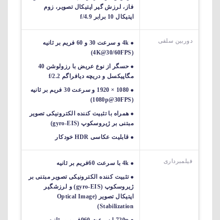
فاز، لرزش گیر اپتیکال تصویر، زوم
اپتیکال 10 برابر f/4.9
دوربین سلفی
4k و سرعت 30 و 60 فریم بر ثانیه
(4K@30/60FPS)
حسگر از نوع عریض با رزولوشن 40
مگاپیکسل و دریچه دیافراگم f/2.2
1080 × 1920 و سرعت 30 فریم بر ثانیه
(1080p@30FPS)
همراه با تثبیت کننده الکترونیکی تصویر
مبتنی بر ژیروسکوپ (gyro-EIS)
قابلیت عکاسی HDR خودکار
فیلمبرداری
4k با سرعت 60فریم بر ثانیه
تثبیت کننده الکترونیکی تصویر مبتنی بر
ژیروسکوپ (gyro-EIS) و لرزشگیر
اپتیکال تصویر (Optical Image
Stabilization)
720pبا سرعت 960فریم بر ثانیه