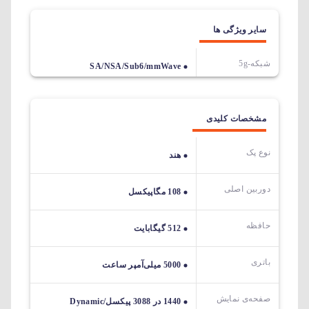
سایر ویژگی ها
شبکه-5g
SA/NSA/Sub6/mmWave
مشخصات کلیدی
نوع پک
هند
دوربین اصلی
108 مگاپیکسل
حافظه
512 گیگابایت
باتری
5000 میلی‌آمپر ساعت
صفحه‌ی نمایش
1440 در 3088 پیکسل/Dynamic