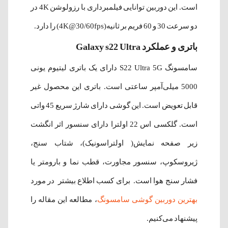
است. این دوربین توانایی فیلمبرداری با رزولوشن 4K در
دو سرعت 30 و 60 فریم بر ثانیه(4K@30/60fps) را دارد.
باتری و عملکرد Galaxy s22 Ultra
سامسونگ S22 Ultra 5G دارای یک باتری لیتیوم‌ یونی
5000 میلی‌آمپر ساعتی است. باتری این محصول غیر
قابل تعویض است. این گوشی دارای شارژ سریع 45 واتی
است. گلکسی اس 22 اولترا دارای سنسور اثر انگشت
زیر صفحه نمایش( اولتراسونیک)، شتاب سنج،
ژیروسکوپ، سنسور مجاورت، قطب نما و بارومتر یا
فشار سنج هوا است. برای کسب اطلاع بیشتر در مورد
بهترین دوربین گوشی سامسونگ
، مطالعه این مقاله را
پیشنهاد می‌کنیم.