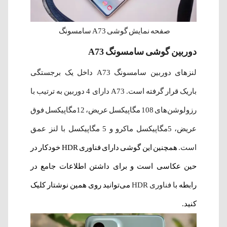
صفحه نمایش گوشی A73 سامسونگ
دوربین گوشی سامسونگ A73
لنزهای دوربین سامسونگ A73 داخل یک برجستگی
باریک قرار گرفته است. A73 دارای 4 دوربین به ترتیب با
رزولوشن‌های 108 مگاپیکسل عریض، 12مگاپیکسل فوق
عریض، 5مگاپیکسل ماکرو و 5 مگاپیکسل با لنز عمق
است.
همچنین این گوشی دارای فناوری HDR خودکار در
حین عکاسی است
و
برای داشتن اطلاعات جامع در
رابطه ب
ا
فناوری HDR
می‌توانید روی همین نوشتار کلیک
کنید.