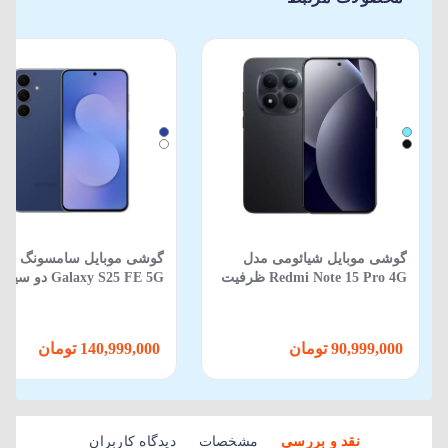
گوشی موبایل شیائومی مدل
گوشی موبایل سامسونگ مد
Redmi Note 15 Pro 4G ظرفیت
Galaxy S25 FE 5G دو
512 گیگابایت 12 گیگابایت
ظرفیت 256GB و رم 8GB
90,999,000 تومان
140,999,000 تومان
نقد و بررسی
مشخصات
دیدگاه کاربران