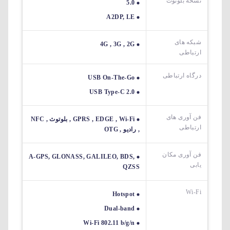
نسخه بلوتوث
5.0
A2DP, LE
شبکه های
4G , 3G , 2G
ارتباطی
درگاه ارتباطی
USB On-The-Go
USB Type-C 2.0
فن آوری های
GPRS , EDGE , Wi-Fi , بلوتوث , NFC
ارتباطی
, رادیو , OTG
فن آوری مکان
A-GPS, GLONASS, GALILEO, BDS,
یابی
QZSS
Wi-Fi
Hotspot
Dual-band
Wi-Fi 802.11 b/g/n