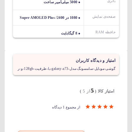
باتری
5000 میلی‌آمپر ساعت
صفحه‌ی نمایش
1080 در 2400/ Super AMOLED Plus
حافظه RAM
8 گیگابایت
امتیاز و دیدگاه کاربران
گوشی-موبایل-سامسونگ-مدل-galaxy-a73-با-ظرفیت-128gb-و-ر
5
امتیاز کالا (
از 5
)
از مجموع 1 دیدگاه