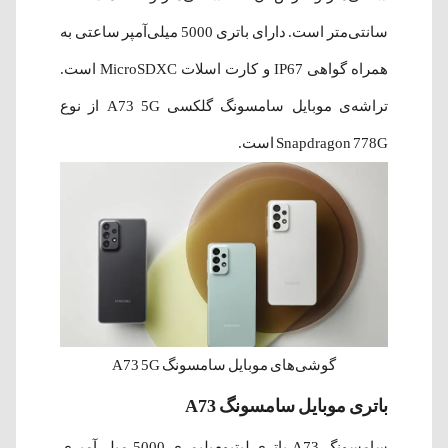
سانتی‌متر است. دارای باتری 5000 میلی‌آمپر ساعتی به
همراه گواهی IP67 و کارت اسلات MicroSDXC است.
تراشه‌ی موبایل سامسونگ گلکسی A73 5G از نوع
Snapdragon 778G است.
گوشی‌های موبایل سامسونگ A73 5G
باتری موبایل سامسونگ A73
سامسونگ A73 باتری لیتیوم‌پلیمری 5000 میلی‌آمپری