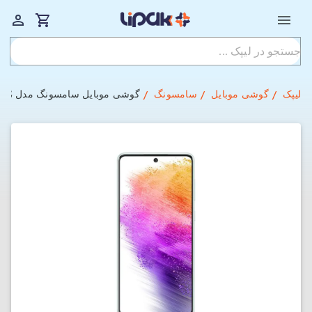
لیپک
گوشی موبایل
سامسونگ
گوشی موبایل سامسونگ مدل Galaxy A73 5G دو سیم‌کارت ظرفیت 128GB و رم 8GB