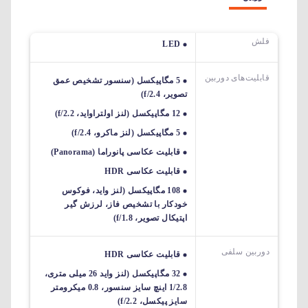
فلش
LED
قابلیت‌های دوربین‌
5 مگاپیکسل (سنسور تشخیص عمق
تصویر، f/2.4)
12 مگاپیکسل (لنز اولتراواید، f/2.2)
5 مگاپیکسل (لنز ماکرو، f/2.4)
قابلیت عکاسی پانوراما (Panorama)
قابلیت عکاسی HDR
108 مگاپیکسل (لنز واید، فوکوس
خودکار با تشخیص فاز، لرزش گیر
اپتیکال تصویر، f/1.8)
دوربین سلفی
قابلیت عکاسی HDR
32 مگاپیکسل (لنز واید 26 میلی متری،
1/2.8 اینچ سایز سنسور، 0.8 میکرومتر
سایز پیکسل، f/2.2)