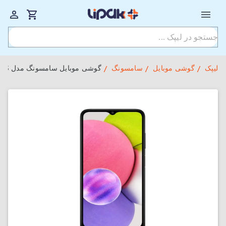
لیپک
گوشی موبایل
سامسونگ
گوشی موبایل سامسونگ مدل Galaxy A03S دو سیم‌کارت ظرفیت 32GB و رم 3GB