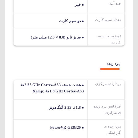
ضد آب
خیر
تعداد سیم کارت
دو سیم کارت
توضیحات سیم
سایز نانو (8.8 × 12.3 میلی متر)
کارت
پردازنده
پردازنده مرکزی
هشت هسته 4x2.35 GHz Cortex-A53
&amp; 4x1.8 GHz Cortex-A53
فرکانس پردازنده
1.8 تا 2.35 گیگاهرتز
ی مرکزی
پردازنده ی
PowerVR GE8320
گرافیکی