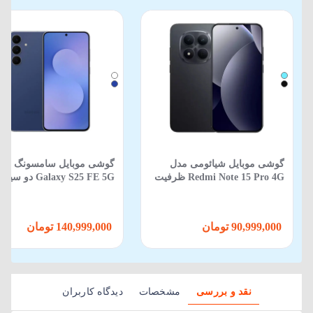
گوشی موبایل شیائومی مدل
گوشی موبایل سامسونگ مد
Redmi Note 15 Pro 4G ظرفیت
Galaxy S25 FE 5G دو
512 گیگابایت 12 گیگابایت
ظرفیت 256GB و رم 8GB
90,999,000 تومان
140,999,000 تومان
نقد و بررسی
مشخصات
دیدگاه کاربران