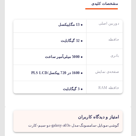
مشخصات کلیدی
دوربین اصلی
13 مگاپیکسل
حافظه
32 گیگابایت
باتری
5000 میلی‌آمپر ساعت
صفحه‌ی نمایش
1600 در 720 پیکسل/PLS LCD
حافظه RAM
3 گیگابایت
امتیاز و دیدگاه کاربران
گوشی-موبایل-سامسونگ-مدل-galaxy-a03s-دو-سیم-کارت