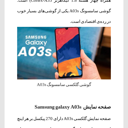
همراه چهار هسته 1.8 گیگاهرتز Cortex-A53) است.
گوشی سامسونگ A03s یکی از گوشی‌های بسیار خوب
در رده‌ی اقتصادی است.
گوشی گلکسی سامسونگ A03s
صفحه نمایش Samsung galaxy A03s
صفحه نمایش گلکسی A03s دارای 270 پیکسل بر هر اینچ