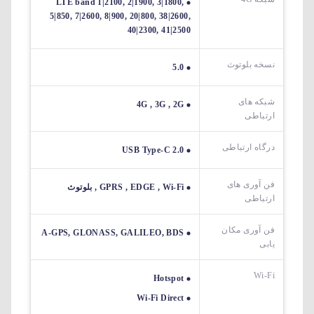
LTE band 1|2100, 2|1900, 3|1800,
5|850, 7|2600, 8|900, 20|800, 38|2600,
40|2300, 41|2500
نسخه بلوتوث
5.0
شبکه های
4G , 3G , 2G
ارتباطی
درگاه ارتباطی
USB Type-C 2.0
فن آوری های
GPRS , EDGE , Wi-Fi , بلوتوث
ارتباطی
فن آوری مکان
A-GPS, GLONASS, GALILEO, BDS
یابی
Wi-Fi
Hotspot
Wi-Fi Direct