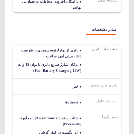
دفترچه تلفن
با امکان افزودن مخاطب به تعداد بی
نهایت
سایر مشخصات
مشخصات باتری
باتری از نوع لیتیوم پلیمری با ظرفیت
5000 میلی آمپر ساعت
امکان شارژ سریع باتری با توان 15 وات
(Fast Battery Charging 15W)
باتری قابل تعویض
خیر
سیستم عامل
Android
حس گرها
شتاب سنج (Accelerometer) , مجاورت
(Proximity)
اثر انگشت در کنار گوشی