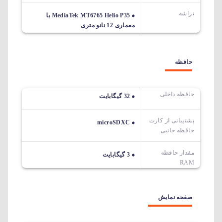
تراشه
MediaTek MT6765 Helio P35 با
معماری 12 نانو متری
حافظه
حافظه داخلی
32 گیگابایت
پشتیبانی از کارت
microSDXC
حافظه جانبی
مقدار حافظه
3 گیگابایت
RAM
صفحه نمایش