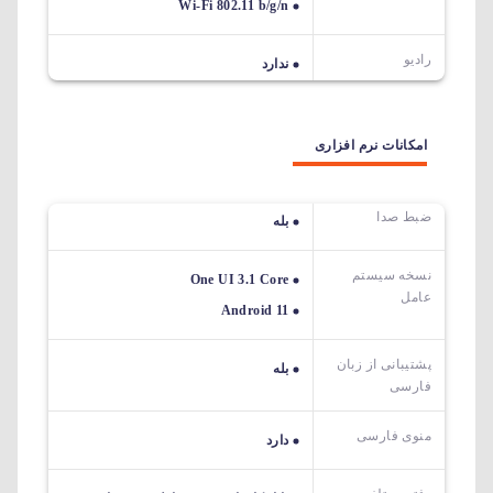
Wi-Fi 802.11 b/g/n
رادیو
ندارد
امکانات نرم افزاری
ضبط صدا
بله
نسخه سیستم
One UI 3.1 Core
عامل
Android 11
پشتیبانی از زبان
بله
فارسی
منوی فارسی
دارد