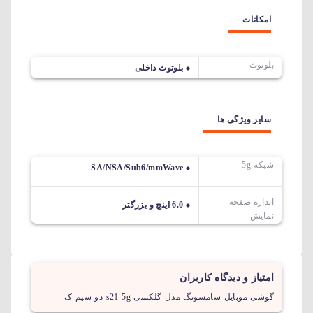
امکانات
بلوتوث
بلوتوث داخلی
سایر ویژگی ها
شبکه-5g
SA/NSA/Sub6/mmWave
اندازه صفحه
6.0 اینچ و بزرگتر
نمایش
امتیاز و دیدگاه کاربران
گوشی-موبایل-سامسونگ-مدل-گلکسی-s21-5g-دو-سیم-ک