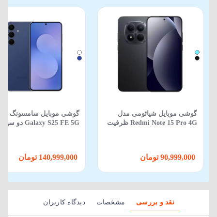
گوشی موبایل شیائومی مدل
گوشی موبایل سامسونگ مد
Redmi Note 15 Pro 4G ظرفیت
Galaxy S25 FE 5G دو
512 گیگابایت 12 گیگابایت
ظرفیت 256GB و رم 8GB
90,999,000 تومان
140,999,000 تومان
نقد و بررسی
مشخصات
دیدگاه کاربران