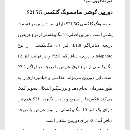
صرفه‌جویی شود.
دوربین گوشی سامسونگ گلکسی S21 5G
سامسونگ گلکسی S21 5G دارای سه دوربین در قسمت
پشتی است. دوربین اصلی 12 مگا‌پیکسلی از نوع عریض و
دریچه دیافراگم f/1.8، لنز 64 مگاپیکسلی از نوع
telephoto با دریچه دیافراگم f/2.0 و در نهایت لنز 12
مگاپیکسلی از نوع فوق عریض با دریچه دیافراگم f/2.2
است. این دوربین می‌تواند عکاسی و فیلمبرداری را به
طور همزمان انجام دهد و لرزشگیر اپتیکال تصویر کمک
می‌کند عکس‌ها را سریع و راحت بگیرید. S21 همچنین
دارای یک لنز 10 مگاپیکسلی از نوع عریض با دریچه
دیافراگم f/2.2 برای دوربین سلفی است.