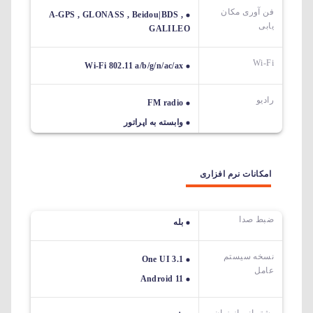
فن آوری مکان
A-GPS , GLONASS , Beidou|BDS ,
یابی
GALILEO
Wi-Fi
Wi-Fi 802.11 a/b/g/n/ac/ax
رادیو
FM radio
وابسته به اپراتور
امکانات نرم افزاری
ضبط صدا
بله
نسخه سیستم
One UI 3.1
عامل
Android 11
پشتیبانی از زبان