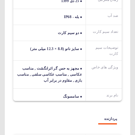
25 دی 1399
ضد آب
بله - IP68
تعداد سیم کارت
دو سیم کارت
توضیحات سیم
سایز نانو (8.8 × 12.3 میلی متر)
کارت
ویژگی های خاص
مجهز به حس گر اثرانگشت , مناسب
عکاسی , مناسب عکاسی سلفی , مناسب
بازی , مقاوم در برابر آب
نام برند
سامسونگ
پردازنده