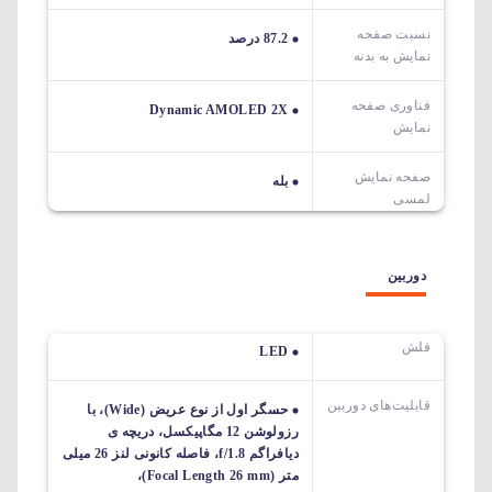
نسبت صفحه
87.2 درصد
نمایش به بدنه
فناوری صفحه
Dynamic AMOLED 2X
نمایش
صفحه نمایش
بله
لمسی
دوربین
فلش
LED
قابلیت‌های دوربین‌
حسگر اول از نوع عریض (Wide)، با
رزولوشن 12 مگاپیکسل، دریچه ی
دیافراگم f/1.8، فاصله کانونی لنز 26 میلی
متر (Focal Length 26 mm)،