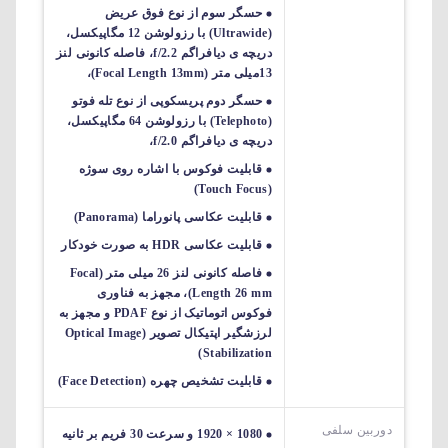
حسگر سوم از نوع فوق عریض
(Ultrawide) با رزولوشن 12 مگاپیکسل،
دریچه ی دیافراگم f/2.2، فاصله کانونی لنز
13میلی متر (Focal Length 13mm)،
حسگر دوم پریسکوپی از نوع تله فوتو
(Telephoto) با رزولوشن 64 مگاپیکسل،
دریچه ی دیافراگم f/2.0،
قابلیت فوکوس با اشاره روی سوژه
(Touch Focus)
قابلیت عکاسی پانوراما (Panorama)
قابلیت عکاسی HDR به صورت خودکار
فاصله کانونی لنز 26 میلی متر (Focal
Length 26 mm)، مجهز به فناوری
فوکوس اتوماتیک از نوع PDAF و مجهز به
لرزشگیر اپتیکال تصویر (Optical Image
Stabilization)
قابلیت تشخیص چهره (Face Detection)
دوربین سلفی
1080 × 1920 و سرعت 30 فریم بر ثانیه