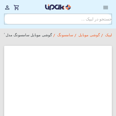
لیپک
گوشی موبایل
سامسونگ
گوشی موبایل سامسونگ مدل گلکسی S21 5G دو سیم کارت ظرفیت 256GB