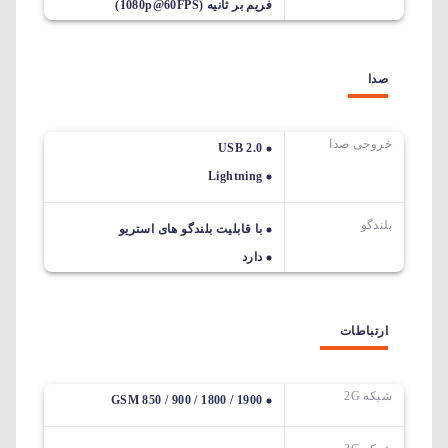
فریم بر ثانیه (1080p@60FPS)
صدا
خروجی صدا
USB 2.0
Lightning
بلندگو
با قابلیت بلندگو های استریو
دارد
ارتباطات
شبکه 2G
GSM 850 / 900 / 1800 / 1900