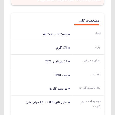
مشخصات کلی
ابعاد
146.7x71.5x7.7mm
وزن
174 گرم
زمان معرفی
14 سپتامبر 2021
ضد آب
بله - IP68
تعداد سیم کارت
دو سیم کارت
توضیحات سیم
سایز نانو (8.8 × 12.3 میلی متر)
کارت