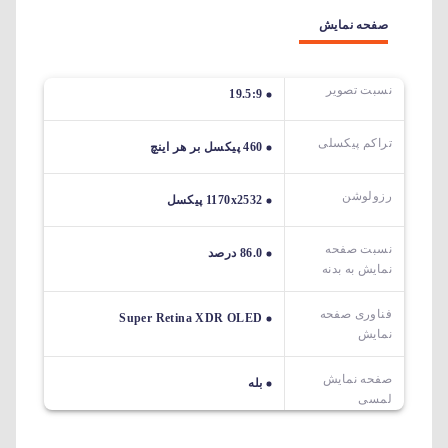
صفحه نمایش
نسبت تصویر
19.5:9
تراکم پیکسلی
460 پیکسل بر هر اینچ
رزولوشن
1170x2532 پیکسل
نسبت صفحه
86.0 درصد
نمایش به بدنه
فناوری صفحه
Super Retina XDR OLED
نمایش
صفحه نمایش
بله
لمسی