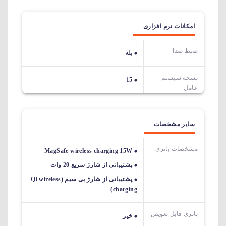
امکانات نرم افزاری
ضبط صدا
بله
نسخه سیستم
15
عامل
سایر مشخصات
مشخصات باتری
MagSafe wireless charging 15W
پشتیبانی از شارژ سریع 20 وات
پشتیبانی از شارژ بی سیم (Qi wireless
charging)
باتری قابل تعویض
خیر