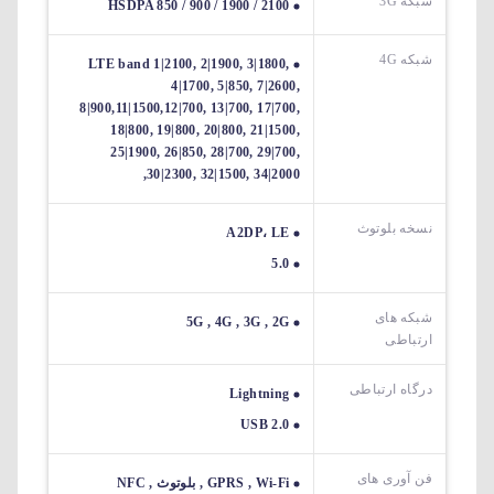
شبکه 3G
HSDPA 850 / 900 / 1900 / 2100
شبکه 4G
LTE band 1|2100, 2|1900, 3|1800,
4|1700, 5|850, 7|2600,
8|900,11|1500,12|700, 13|700, 17|700,
18|800, 19|800, 20|800, 21|1500,
25|1900, 26|850, 28|700, 29|700,
30|2300, 32|1500, 34|2000,
نسخه بلوتوث
A2DP، LE
5.0
شبکه های
5G , 4G , 3G , 2G
ارتباطی
درگاه ارتباطی
Lightning
USB 2.0
فن آوری های
GPRS , Wi-Fi , بلوتوث , NFC