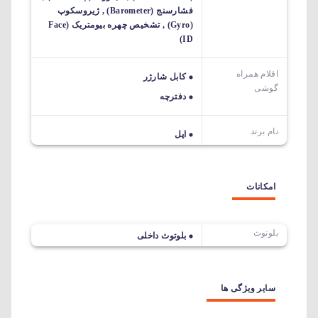
فشارسنج (Barometer) , ژیروسکوپ
(Gyro) , تشخیص چهره بیومتریک (Face
ID)
اقلام همراه
کابل شارژر
گوشی
دفترچه
نام برند
اپل
امکانات
بلوتوث
بلوتوث داخلی
سایر ویژگی ها