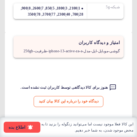
شبکه-5g
1|2100, 3|1800, 5|850, 7|2600, 8|900,
28|700, 40|2300, 77|3700, 78|3500
امتیاز و دیدگاه کاربران
گوشی-موبایل-اپل-مدل-iphone-13-active-za-a-ظرفیت-256gb
هنوز برای کالا دیدگاهی توسط کاربران ثبت نشده است.
دیدگاه خود را درباره این کالا بیان کنید
این کالا فعلا موجود نیست اما می‌توانید زنگوله را بزنید تا به
اطلاع بده
محض موجود شدن، به شما خبر دهیم.