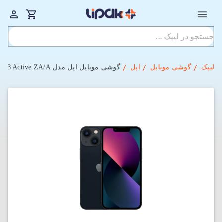
لیپک
گوشی موبایل
اپل
گوشی موبایل اپل مدل iPhone 13 Active ZA/A ظرفیت 256GB