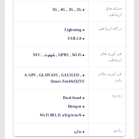
شبکه های
5G , 4G , 3G , 2G
ارتباطی
درگاه ارتباطی
Lightning
USB 2.0
فن آوری های
GPRS , Wi-Fi , بلوتوث , NFC
ارتباطی
فن آوری مکان
A-GPS , GLONASS , GALILEO ,
یابی
Quasi-Zenith|QZSS
Wi-Fi
Dual-band
Hotspot
Wi-Fi 802.11 a/b/g/n/ac/6
رادیو
ندارد