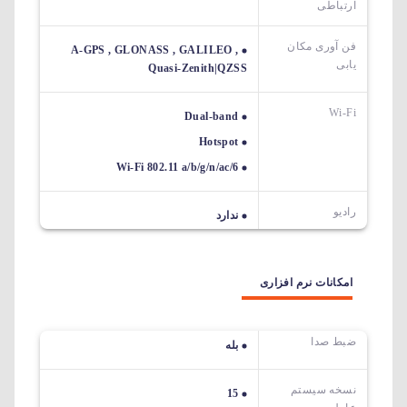
ارتباطی
فن آوری مکان
A-GPS , GLONASS , GALILEO ,
یابی
Quasi-Zenith|QZSS
Wi-Fi
Dual-band
Hotspot
Wi-Fi 802.11 a/b/g/n/ac/6
رادیو
ندارد
امکانات نرم افزاری
ضبط صدا
بله
نسخه سیستم
15