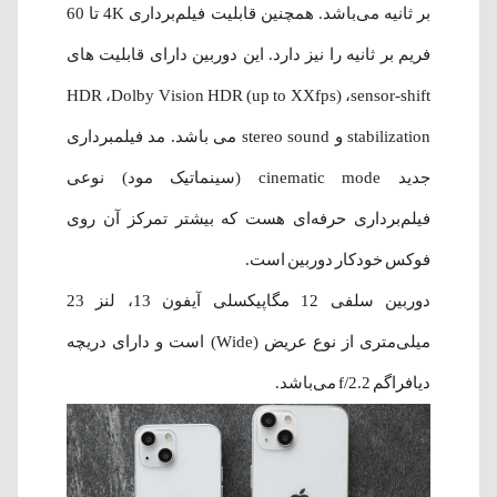
بر ثانیه می‌باشد. همچنین قابلیت فیلم‌برداری 4K تا 60
فریم بر ثانیه را نیز دارد. این دوربین دارای قابلیت های
HDR ،Dolby Vision HDR (up to XXfps) ،sensor-shift
stabilization و stereo sound می باشد. مد فیلمبرداری
جدید cinematic mode (سینماتیک مود) نوعی
فیلم‌برداری حرفه‌ای هست که بیشتر تمرکز آن روی
فوکس خودکار دوربین است.
دوربین سلفی 12 مگاپیکسلی آیفون 13، لنز 23
میلی‌متری از نوع عریض (Wide) است و دارای دریچه
دیافراگم f/2.2 می‌باشد.