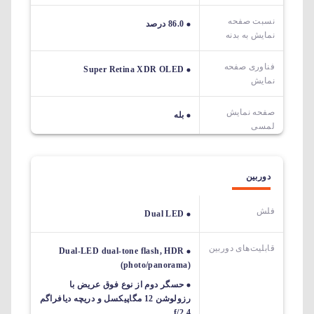
نسبت صفحه
86.0 درصد
نمایش به بدنه
فناوری صفحه
Super Retina XDR OLED
نمایش
صفحه نمایش
بله
لمسی
دوربین
فلش
Dual LED
قابلیت‌های دوربین‌
Dual-LED dual-tone flash, HDR
(photo/panorama)
حسگر دوم از نوع فوق عریض با
رزولوشن 12 مگاپیکسل و دریچه دیافراگم
f/2.4