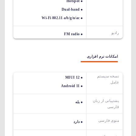
Hotspot
Dual-band
Wi-Fi 802.11 a/b/g/n/ac
رادیو
FM radio
امکانات نرم افزاری
نسخه سیستم
MIUI 12
عامل
Android 11
پشتیبانی از زبان
بله
فارسی
منوی فارسی
دارد