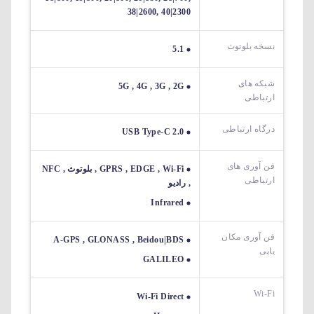
38|2600, 40|2300
نسخه بلوتوث
5.1
شبکه های
5G , 4G , 3G , 2G
ارتباطی
درگاه ارتباطی
USB Type-C 2.0
فن آوری های
GPRS , EDGE , Wi-Fi , بلوتوث , NFC
ارتباطی
, رادیو
Infrared
فن آوری مکان
A-GPS , GLONASS , Beidou|BDS
یابی
GALILEO
Wi-Fi
Wi-Fi Direct