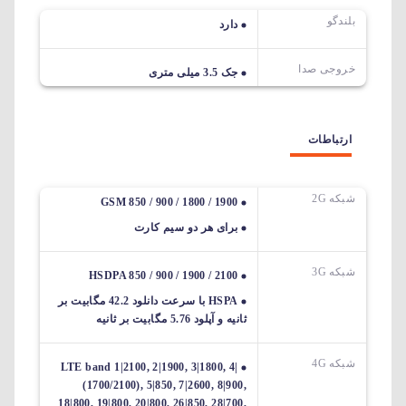
بلندگو
دارد
خروجی صدا
جک 3.5 میلی متری
ارتباطات
شبکه 2G
GSM 850 / 900 / 1800 / 1900
برای هر دو سیم کارت
شبکه 3G
HSDPA 850 / 900 / 1900 / 2100
HSPA با سرعت دانلود 42.2 مگابیت بر
ثانیه و آپلود 5.76 مگابیت بر ثانیه
شبکه 4G
LTE band 1|2100, 2|1900, 3|1800, 4|
(1700/2100), 5|850, 7|2600, 8|900,
18|800, 19|800, 20|800, 26|850, 28|700,