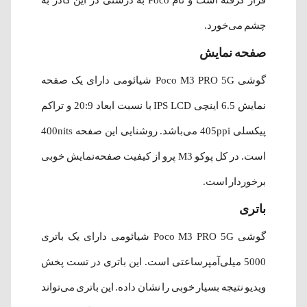
قرار گرفته است و نام Poco به درشتی در این کادر به
چشم می‌خورد.
صفحه نمایش
گوشی Poco M3 PRO 5G شیائومی دارای یک صفحه
نمایش 6.5 اینچی IPS LCD با نسبت ابعاد 20:9 و تراکم
پیکسلی 405ppi می‌باشد. روشنایی این صفحه 400nits
است. در کل پوکو M3 پرو از کیفیت صفحه‌نمایش خوبی
برخوردار است.
باتری
گوشی Poco M3 PRO 5G شیائومی دارای یک باتری
5000 میلی‌آمپرساعتی است. این باتری در تست پخش
ویدیو نتیجه بسیار خوبی را نشان داده. این باتری می‌تواند