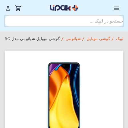
لیپک
گوشی موبایل
شیائومی
گوشی موبایل شیائومی مدل Poco M3 PRO 5G دو سیم‌ کارت ظرفیت 128 گیگابایت