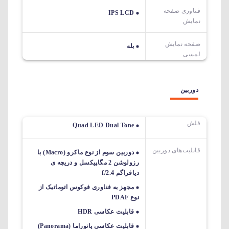
فناوری صفحه
IPS LCD
نمایش
صفحه نمایش
بله
لمسی
دوربین
فلش
Quad LED Dual Tone
قابلیت‌های دوربین‌
دوربین سوم از نوع ماکرو (Macro) با
رزولوشن 2 مگاپیکسل و دریچه ی
دیافراگم f/2.4
مجهز به فناوری فوکوس اتوماتیک از
نوع PDAF
قابلیت عکاسی HDR
قابلیت عکاسی پانوراما (Panorama)