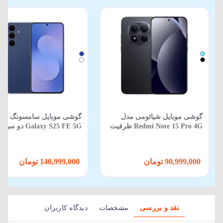
گوشی موبایل شیائومی مدل
گوشی موبایل سامسونگ مد
Redmi Note 15 Pro 4G ظرفیت
Galaxy S25 FE 5G دو
512 گیگابایت 12 گیگابایت
ظرفیت 256GB و رم 8GB
90,999,000 تومان
140,999,000 تومان
نقد و بررسی
مشخصات
دیدگاه کاربران