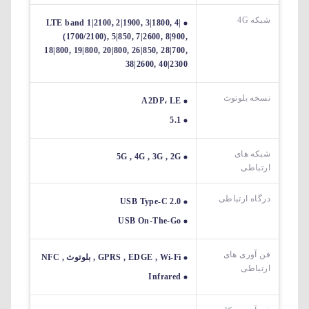
شبکه 4G
LTE band 1|2100, 2|1900, 3|1800, 4|
(1700/2100), 5|850, 7|2600, 8|900,
18|800, 19|800, 20|800, 26|850, 28|700,
38|2600, 40|2300
نسخه بلوتوث
A2DP، LE
5.1
شبکه های
5G , 4G , 3G , 2G
ارتباطی
درگاه ارتباطی
USB Type-C 2.0
USB On-The-Go
فن آوری های
GPRS , EDGE , Wi-Fi , بلوتوث , NFC
ارتباطی
Infrared