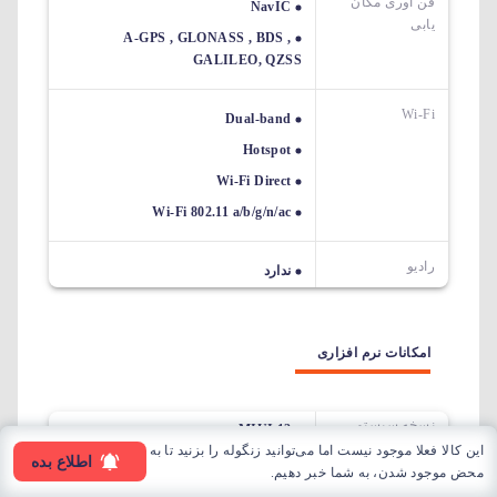
فن آوری مکان
NavIC
یابی
A-GPS , GLONASS , BDS ,
GALILEO, QZSS
Wi-Fi
Dual-band
Hotspot
Wi-Fi Direct
Wi-Fi 802.11 a/b/g/n/ac
رادیو
ندارد
امکانات نرم افزاری
نسخه سیستم
MIUI 12
عامل
این کالا فعلا موجود نیست اما می‌توانید زنگوله را بزنید تا به
Android 11
اطلاع بده
محض موجود شدن، به شما خبر دهیم.