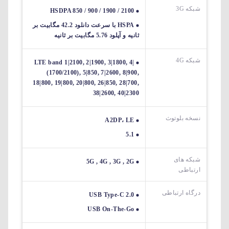
شبکه 3G
HSDPA 850 / 900 / 1900 / 2100
HSPA با سرعت دانلود 42.2 مگابیت بر
ثانیه و آپلود 5.76 مگابیت بر ثانیه
شبکه 4G
LTE band 1|2100, 2|1900, 3|1800, 4|
(1700/2100), 5|850, 7|2600, 8|900,
18|800, 19|800, 20|800, 26|850, 28|700,
38|2600, 40|2300
نسخه بلوتوث
A2DP، LE
5.1
شبکه های
5G , 4G , 3G , 2G
ارتباطی
درگاه ارتباطی
USB Type-C 2.0
USB On-The-Go