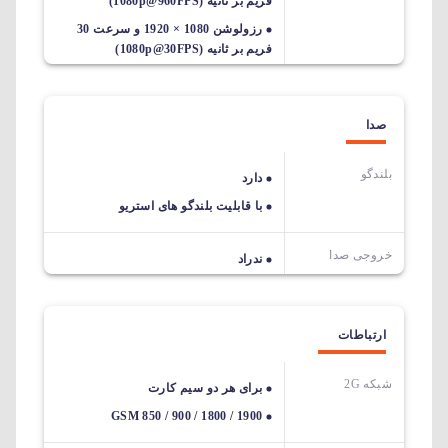
فریم بر ثانیه (1080p@960FPS)
رزولوشن 1080 × 1920 و سرعت 30
فریم بر ثانیه (1080p@30FPS)
صدا
بلندگو
دارد
با قابلیت بلندگو های استریو
خروجی صدا
ندراد
ارتباطات
شبکه 2G
برای هر دو سیم کارت
GSM 850 / 900 / 1800 / 1900