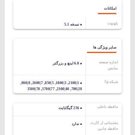
امکانات
بلوتوث
نسخه 5.1
سایر ویژگی ها
اندازه صفحه
6.0 اینچ و بزرگتر
نمایش
شبکه-5g
1|2100, 3|1800, 5|850, 7|2600, 8|900,
28|700, 40|2300, 77|3700, 78|3500
حافظه داخلی
256 گیگابایت
پشتیبانی از کارت
ندارد
حافظه جانبی