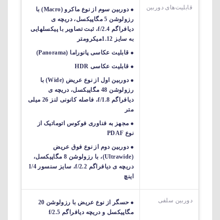
قابلیت‌های دوربین‌
دوربین سوم از نوع ماکرو (Macro) با
رزولوشن 5 مگاپیکسل، دریچه ی
دیافراگم f/2.4، ثبت تصاویر با پیکسل‎هایی
به سایز 1.12میکرومتر
قابلیت عکاسی پانوراما (Panorama)
قابلیت عکاسی HDR
دوربین اول از نوع عریض (Wide) با
رزولوشن 48 مگاپیکسل، دریچه ی
دیافراگم f/1.8، فاصله کانونی لنز 26 میلی
متر
مجهز به فناوری فوکوس اتوماتیک از
نوع PDAF
دوربین دوم از نوع فوق عریض
(Ultrawide)، با رزولوشن 8 مگاپیکسل،
دریچه ی دیافراگم f/2.2، سایز سنسور 1/4
اینچ
دوربین سلفی
حسگر از نوع عریض با رزولوشن 20
مگاپیکسل و دریچه دیافراگم f/2.5