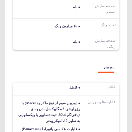
صفحه نمایش
بله
لمسی
تعداد رنگ
16 میلیون رنگ
صفحه نمایش
بله
رنگی
دوربین
فلش
LED
قابلیت‌های دوربین‌
دوربین سوم از نوع ماکرو (Macro) با
رزولوشن 5 مگاپیکسل، دریچه ی
دیافراگم f/2.4، ثبت تصاویر با پیکسل‎هایی
به سایز 1.12میکرومتر
قابلیت عکاسی پانوراما (Panorama)