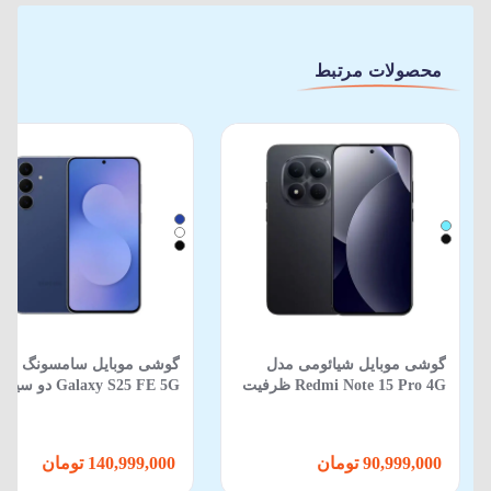
محصولات مرتبط
گوشی موبایل شیائومی مدل
گوشی موبایل سامسونگ مد
Redmi Note 15 Pro 4G ظرفیت
Galaxy S25 FE 5G دو
512 گیگابایت 12 گیگابایت
ظرفیت 256GB و رم 8GB
90,999,000 تومان
140,999,000 تومان