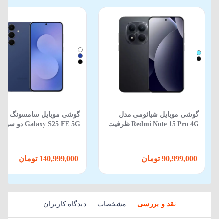
گوشی موبایل شیائومی مدل
گوشی موبایل سامسونگ مد
Redmi Note 15 Pro 4G ظرفیت
Galaxy S25 FE 5G دو
512 گیگابایت 12 گیگابایت
ظرفیت 256GB و رم 8GB
90,999,000 تومان
140,999,000 تومان
نقد و بررسی
مشخصات
دیدگاه کاربران