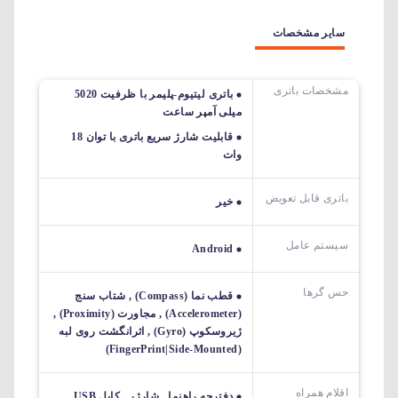
سایر مشخصات
مشخصات باتری
باتری لیتیوم-پلیمر با ظرفیت 5020
میلی آمپر ساعت
قابلیت شارژ سریع باتری با توان 18
وات
باتری قابل تعویض
خیر
سیستم عامل
Android
حس گرها
قطب نما (Compass) , شتاب سنج
(Accelerometer) , مجاورت (Proximity) ,
ژیروسکوپ (Gyro) , اثرانگشت روی لبه
(FingerPrint|Side-Mounted)
اقلام همراه
دفترچه راهنما , شارژر , کابل USB