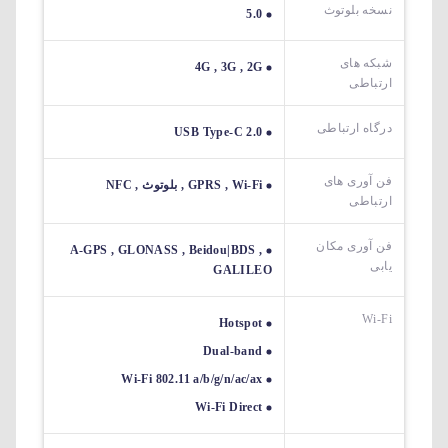
نسخه بلوتوث
5.0
شبکه های
4G , 3G , 2G
ارتباطی
درگاه ارتباطی
USB Type-C 2.0
فن آوری های
GPRS , Wi-Fi , بلوتوث , NFC
ارتباطی
فن آوری مکان
A-GPS , GLONASS , Beidou|BDS ,
یابی
GALILEO
Wi-Fi
Hotspot
Dual-band
Wi-Fi 802.11 a/b/g/n/ac/ax
Wi-Fi Direct