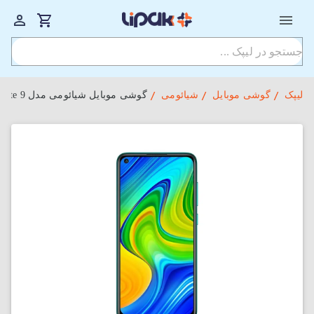
لیپک
گوشی موبایل
شیائومی
گوشی موبایل شیائومی مدل Redmi Note 9 دو سیم‌ کارت ظرفیت 64 گیگابایت با رم 4