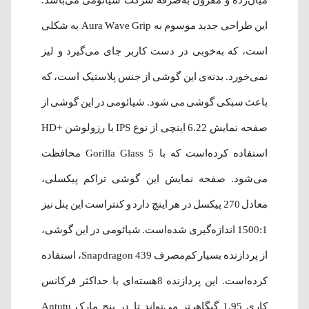
میان‌رده و مقرون به‌صرفه شرکت شیائومی می‌باشد.
این طراحی جدید موسوم به Aura Wave Grip به شکلی
است، که به‌خوبی در دست کاربر جای می‌گیرد و لیز
نمی‌خورد. بدنه‌ی این گوشی از جنس پلاستیک است، که
باعث سبکی گوشی می شود. شیائومی در این گوشی از
صفحه نمایش 6.22 اینچی از نوع IPS با رزولوشن +HD
استفاده کرده‌است که با Gorilla Glass 5 محافظت
می‌شود. صفحه نمایش این گوشی تراکم پیکسلی،
معادل 270 پیکسل در هر اینچ دارد و کنتراست این پنل نیز
1500:1 اندازه‌گیری شده‌است. شیائومی در این گوشی،
از پردازنده بسیار کم‌مصرف Snapdragon 439، استفاده
کرده‌است. این پردازنده 8هسته‌ای با حداکثر فرکانس
کاری 1.95 گیگاهرتز می‌تواند تا در پنچ مارک Antutu