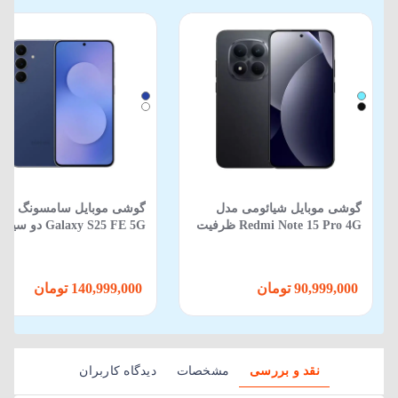
گوشی موبایل شیائومی مدل
گوشی موبایل سامسونگ مد
Redmi Note 15 Pro 4G ظرفیت
Galaxy S25 FE 5G دو
512 گیگابایت 12 گیگابایت
ظرفیت 256GB و رم 8GB
90,999,000 تومان
140,999,000 تومان
نقد و بررسی
مشخصات
دیدگاه کاربران