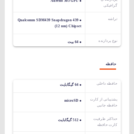
Adreno 505 GPU
گرافیکی
تراشه
Qualcomm SDM439 Snapdragon 439
(12 nm) Chipset
نوع پردازنده
64 بیت
حافظه
حافظه داخلی
64 گیگابایت
پشتیبانی از کارت
microSD
حافظه جانبی
حداکثر ظرفیت
512 گیگابایت
کارت حافظه