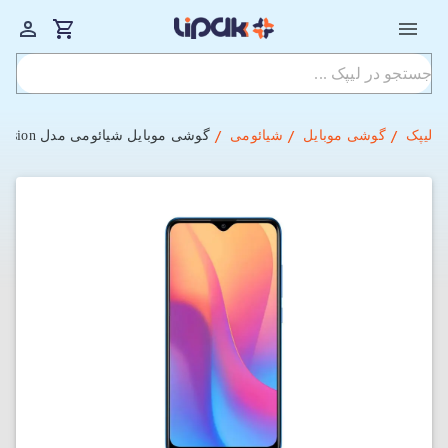
لیپک
گوشی موبایل
شیائومی
گوشی موبایل شیائومی مدل Redmi 8A China Version دو سیم‌ کارت ظرفیت 64GB