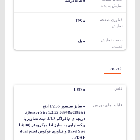
81.8 درصد
نمایش به بدنه
فناوری صفحه
IPS
نمایش
صفحه نمایش
بله
لمسی
دوربین
فلش
LED
قابلیت‌های دوربین‌
سایز سنسور 1/2.55 اینچ
(&#039;&#039;Sensor Size 1/2.55)،
دریچه ی دیافراگم f/1.8، ثبت تصاویر با
پیکسل‎هایی به سایز 1.4 میکرومتر (1.4µm
Pixel Size) و فناوری فوکوس dual pixel
PDAF ،