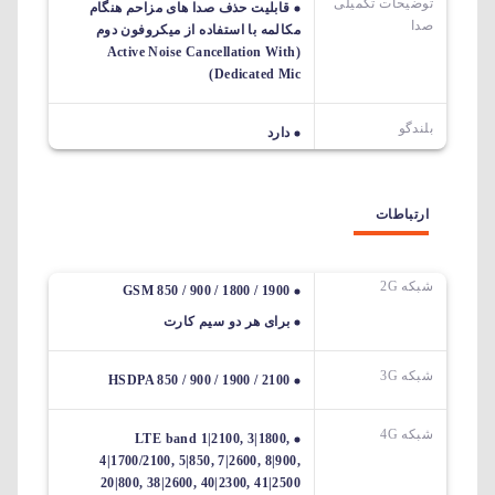
توضیحات تکمیلی
قابلیت حذف صدا های مزاحم هنگام
صدا
مکالمه با استفاده از میکروفون دوم
(Active Noise Cancellation With
Dedicated Mic)
بلندگو
دارد
ارتباطات
شبکه 2G
GSM 850 / 900 / 1800 / 1900
برای هر دو سیم کارت
شبکه 3G
HSDPA 850 / 900 / 1900 / 2100
شبکه 4G
LTE band 1|2100, 3|1800,
4|1700/2100, 5|850, 7|2600, 8|900,
20|800, 38|2600, 40|2300, 41|2500