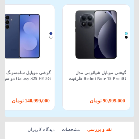
گوشی موبایل شیائومی مدل
گوشی موبایل سامسونگ مد
Redmi Note 15 Pro 4G ظرفیت
Galaxy S25 FE 5G دو
512 گیگابایت 12 گیگابایت
ظرفیت 256GB و رم 8GB
90,999,000 تومان
140,999,000 تومان
نقد و بررسی
مشخصات
دیدگاه کاربران