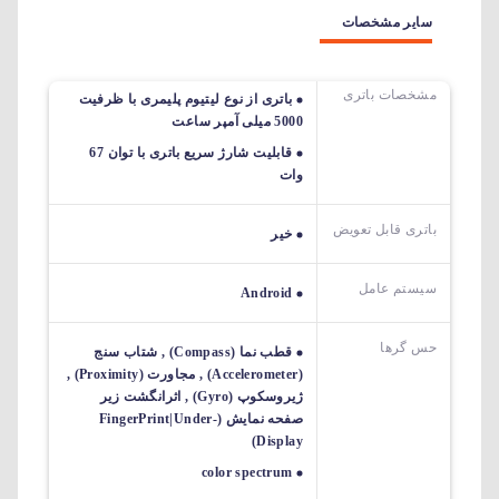
سایر مشخصات
مشخصات باتری
باتری از نوع لیتیوم پلیمری با ظرفیت
5000 میلی آمپر ساعت
قابلیت شارژ سریع باتری با توان 67
وات
باتری قابل تعویض
خیر
سیستم عامل
Android
حس گرها
قطب نما (Compass) , شتاب سنج
(Accelerometer) , مجاورت (Proximity) ,
ژیروسکوپ (Gyro) , اثرانگشت زیر
صفحه نمایش (FingerPrint|Under-
Display)
color spectrum