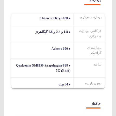
پردازنده
پردازنده مرکزی
Octa-core Kryo 680
فرکانس پردازنده
1.8 و 2.4 و 2.8 گیگاهرتز
ی مرکزی
پردازنده ی
Adreno 660
گرافیکی
تراشه
Qualcomm SM8350 Snapdragon 888
5G (5 nm)
نوع پردازنده
64 بیت
حافظه