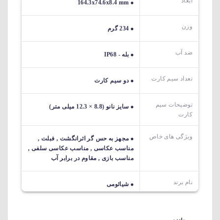
ابعاد
164.3x74.6x8.4 mm
وزن
234 گرم
ضد آب
بله - IP68
تعداد سیم کارت
دو سیم کارت
توضیحات سیم
سایز نانو (8.8 × 12.3 میلی متر)
کارت
ویژگی های خاص
مجهز به حس گر اثرانگشت , فبلت ,
مناسب عکاسی , مناسب عکاسی سلفی ,
مناسب بازی , مقاوم در برابر آب
نام برند
شیائومی