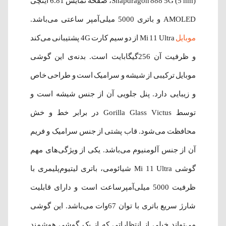
Snapdragon 888 5G (5 nm)، صفحه نمایش 6.81 اینچی
AMOLED و باتری 5000 میلی‌آمپر ساعتی می‌باشد.
موبایل
Mi 11 Ultra از دو سیم کارت 4G پشتیبانی می‌کند
و ظرفیت آن 256گیگابایت است. بدنه‌ی این گوشی
موبایل ترکیبی از شیشه و سرامیک است و طراحی خاص
و زیبایی دارد. پنل جلویی آن از جنس شیشه است و
توسط Gorilla Glass Victus در برابر خط و خش
محافظت می‌شود. قاب پشتی از جنس سرامیک و فریم
آن از جنس آلومنیوم می‌باشد. یکی از ویژگی‌های مهم
گوشی Mi 11 Ultra شیائومی، باتری لیتیوم‌پلیمری با
ظرفیت 5000 میلی‌آمپرساعت است و دارای قابلیت
شارژ سریع باتری با توان 67وات می‌باشد. این گوشی
می‌تواند خیلی از انتظاراتی که از یک گوشی هوشمند