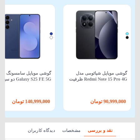
گوشی موبایل شیائومی مدل
گوشی موبایل سامسونگ مد
Redmi Note 15 Pro 4G ظرفیت
Galaxy S25 FE 5G دو
512 گیگابایت 12 گیگابایت
ظرفیت 256GB و رم 8GB
90,999,000 تومان
140,999,000 تومان
نقد و بررسی
مشخصات
دیدگاه کاربران