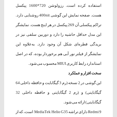
استفاده کرده است. رزولوشن 720*1600 پیکسل
هست. صفحه نمایش این گوشی 400nit روشنایی دارد.
تراکم پیکسلی آن 269 پیکسل در هر اینج هست. نمایشگر
این مدل حداقل حاشیه را دارد و دوربین سلفی نیز در
بریدگی قطره‌ای شکل آن وجود دارد. به‌علاوه این
نمایشگر از فیلتر نور آبی هم برخوردار بوده، که در اصل
استاندارد رابط کاربری MIUI محسوب می‌شود.
سخت افزار و عملکرد
این گوشی در 2 نسخه (رم 3 گیگابایت و حافظه داخلی 64
گیگابایتی) و (رم 2 گیگابایتی و حافظه داخلی 32
گیگابایتی) ارائه می‌شود.
Redmi 9 دارای تراشه MediaTek Helio G35 است، که از