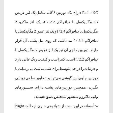
Redmi 9C دارای یک دوربین 3 گانه شامل یک لنز عریض
13 مگاپیکسل با دیافراگم f / 2.2، یک لنز ماکرو 2
مگاپیکسل با دیافراگم f / 2.4 و یک لنز عمق 2 مگاپیکسل با
دیافراگم f / 2.4 می‌باشد، که روی پنل پشتی آن قرار
دارند. دوربین جلوی آن نیز یک لنز عریض 5 مگاپیکسل با
دیافراگم f / 2.2 است. کنتراست و کیفیت رنگ عالی دارد
و جزئیات را در حد متوسط برای شما به ثبت می‌رساند. با
دوربین جلوی این گوشی می‌توانید تصاویر سلفی زیبایی
بگیرید. همچنین دوربین‌ها‌ی پشت دارای سنسورهای
واید، ماکرو و سنسور تشخیص عمق هستند.
متأسفانه در این نسخه از شیائومی خبری از حالت Night