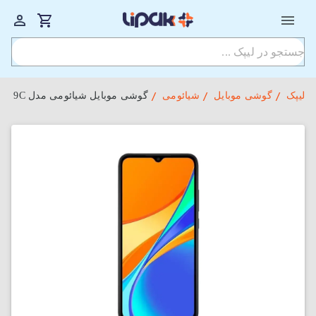
لیپک
گوشی موبایل
شیائومی
گوشی موبایل شیائومی مدل Redmi 9C دو سیم‌ کارت ظرفیت 64 گیگابایت و رم 3 گیگابایت