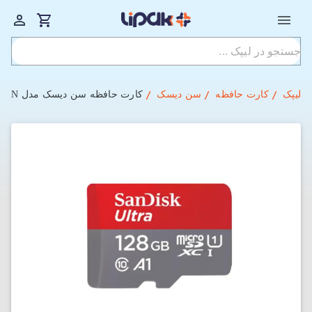
لیپک
کارت حافظه
سن دیسک
کارت حافظه سن دیسک مدل SanDisk Ultra MicroSDXC GN6MN سرعت 140 با ظرفیت 128 گیگابایت