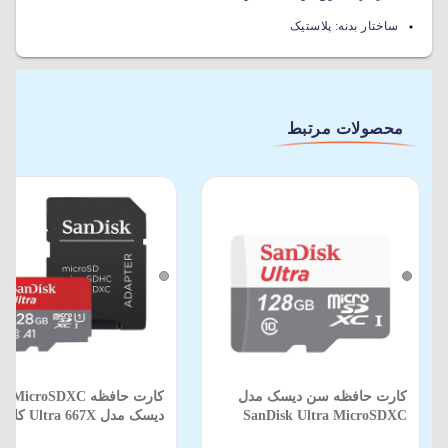
ساختار بدنه:
پلاستیک
محصولات مرتبط
کارت حافظه سن دیسک مدل
کارت حافظه 
SanDisk Ultra MicroSDXC
GN6MN سرعت 100 با ظرفیت
استاندارد UHS-I ظرفیت