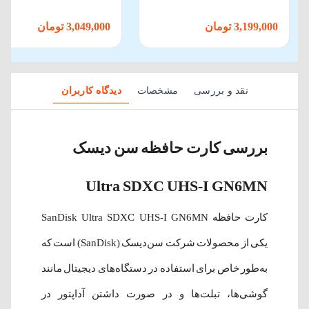
128 گیگابایت
گیگابایت سرعت 100 م
ثانیه به همراه آداپتور
3,199,000 تومان
3,049,000 تومان
نقد و بررسی
مشخصات
دیدگاه کاربران
بررسی کارت حافظه سن دیسک
Ultra SDXC UHS-I GN6MN
کارت حافظه SanDisk Ultra SDXC UHS-I GN6MN
یکی از محصولات شرکت سن‌دیسک (SanDisk) است که
به‌طور خاص برای استفاده در دستگاه‌های دیجیتال مانند
گوشی‌ها، تبلت‌ها و در صورت داشتن آداپتور در