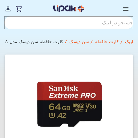
لیپک
کارت حافظه
سن دیسک
کارت حافظه سن دیسک مدل SanDisk Extreme Pro MicroSDXC GN6MA سرعت 200 ظرفیت 64 گیگابایت با آداپتور