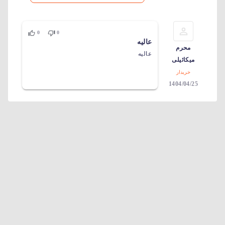
0
0
عالیه
محرم
عالیه
میکائیلی
خریدار
1404/04/25