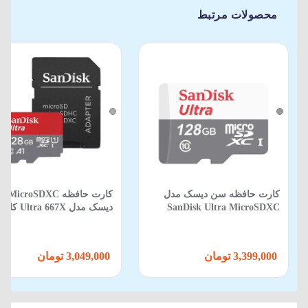
محصولات مرتبط
کارت حافظه سن دیسک مدل
کارت حافظه 
SanDisk Ultra MicroSDXC
GN6MN سرعت 100 با ظرفیت
استاندارد UHS-I ظرفیت
128 گیگابایت
گیگابایت سرعت 100 م
ثانیه به همراه آداپتور
3,399,000 تومان
3,049,000 تومان