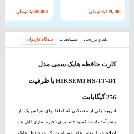
128 گیگابایت
گیگابایت سرعت 100 م
ثانیه به همراه آداپتور
3,199,000 تومان
3,049,000 تومان
نقد و بررسی
مشخصات
دیدگاه کاربران
کارت حافظه هایک سمی مدل
HIKSEMI HS-TF-D1 با ظرفیت
256 گیگابایت
امروزه یکی از معضلاتی که قطعا برای هرکس یک بار
پیش آمده است کمبود فضا برای ذخیره سازی فایل ها،
اطلاعات یا برنامه‌ های خود است. کارت حافظه هایک