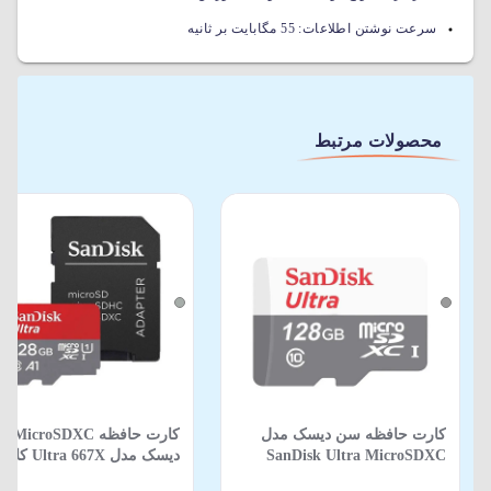
سرعت نوشتن اطلاعات:
55 مگابایت بر ثانیه
محصولات مرتبط
کارت حافظه سن دیسک مدل
کارت حافظه 
SanDisk Ultra MicroSDXC
GN6MN سرعت 100 با ظرفیت
استاندارد UHS-I ظرفیت