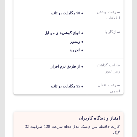
سرعت نوشتن
90 مگابایت بر ثانیه
اطلاعات
سازگار با
انواع گوشی‌های موبایل
ویندوز
اندروید
قابلیت گذاشتن
از طریق نرم افزار
رمز عبور
سرعت انتقال
95 مگابایت بر ثانیه
اسمی
امتیاز و دیدگاه کاربران
کارت-حافظه-سن-دیسک-مدل-ultra-سرعت-120-ظرفیت-32-
گیگ