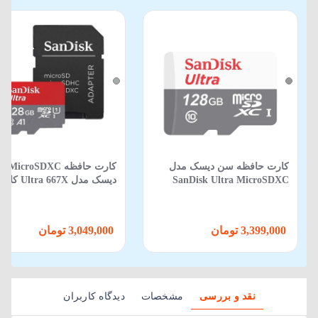
کارت حافظه سن دیسک مدل
کارت حافظه 
SanDisk Ultra MicroSDXC
GN6MN سرعت 100 با ظرفیت
استاندارد UHS-I ظرفیت
128 گیگابایت
گیگابایت سرعت 100 م
ثانیه به همراه آداپتور
3,399,000 تومان
3,049,000 تومان
نقد و بررسی
مشخصات
دیدگاه کاربران