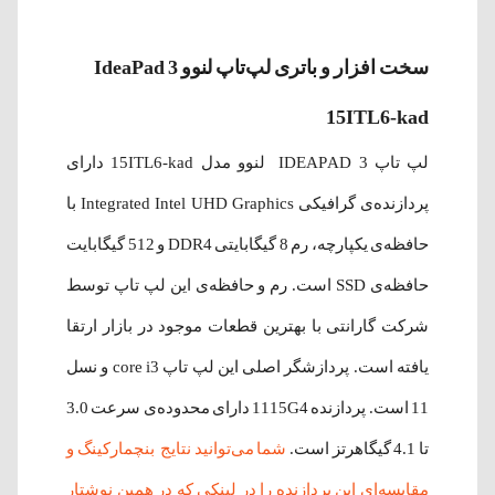
سخت افزار و باتری لپ‌تاپ لنوو IdeaPad 3
15ITL6-kad
لپ تاپ IDEAPAD 3 لنوو مدل 15ITL6-kad دارای
پردازنده‌ی گرافیکی Integrated Intel UHD Graphics با
حافظه‌ی یکپارچه، رم 8 گیگابایتی DDR4 و 512 گیگابایت
حافظه‌ی SSD است. رم و حافظه‌ی این لپ تاپ توسط
شرکت گارانتی با بهترین قطعات موجود در بازار ارتقا
یافته است. پردازشگر اصلی این لپ تاپ core i3 و نسل
11 است. پردازنده 1115G4 دارای محدوده‌ی سرعت 3.0
تا 4.1 گیگاهرتز است.
شما می‌توانید نتایج بنچمارکینگ و
مقایسه‌ای این پردازنده را در لینکی که در همین نوشتار