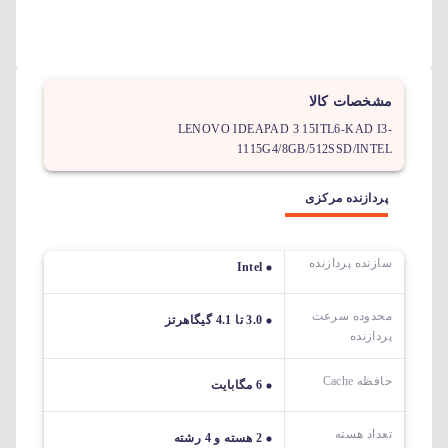
مشخصات کالا
LENOVO IDEAPAD 3 15ITL6-KAD I3-
1115G4/8GB/512SSD/INTEL
پردازنده مرکزی
سازنده پردازنده
Intel
محدوده سرعت
3.0 تا 4.1 گیگاهرتز
پردازنده
حافظه Cache
6 مگابایت
تعداد هسته
2 هسته و 4 رشته