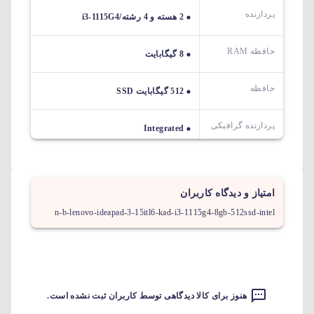
پردازنده
2 هسته و 4 رشته/i3-1115G4
حافظه RAM
8 گیگابایت
حافظه
512 گیگابایت SSD
پردازنده گرافیکی
Integrated
امتیاز و دیدگاه کاربران
n-b-lenovo-ideapad-3-15itl6-kad-i3-1115g4-8gb-512ssd-intel
هنوز برای کالا دیدگاهی توسط کاربران ثبت نشده است.