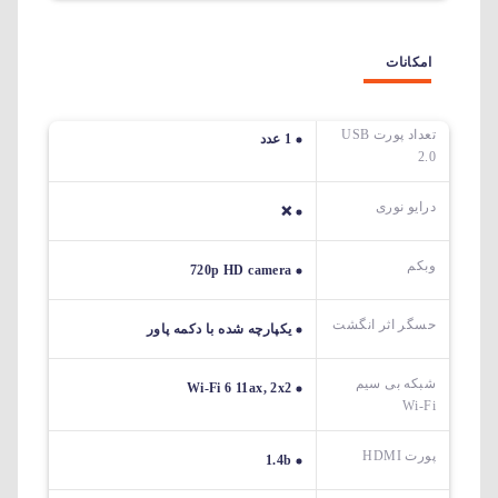
امکانات
تعداد پورت USB
1 عدد
2.0
درایو نوری
❌
وبکم
720p HD camera
حسگر اثر انگشت
یکپارچه شده با دکمه پاور
شبکه بی سیم
Wi-Fi 6 11ax, 2x2
Wi-Fi
پورت HDMI
1.4b