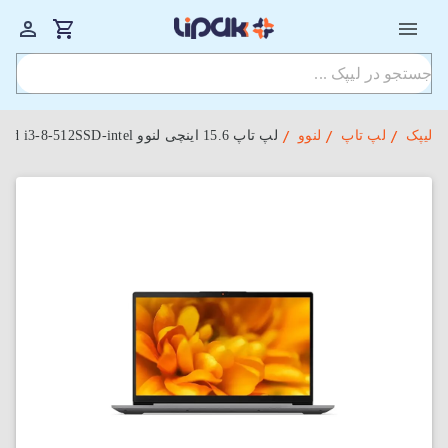
لیپک
لپ تاپ
لنوو
لپ‌ تاپ 15.6 اینچی لنوو IdeaPad 3 15ITL6-kad i3-8-512SSD-intel