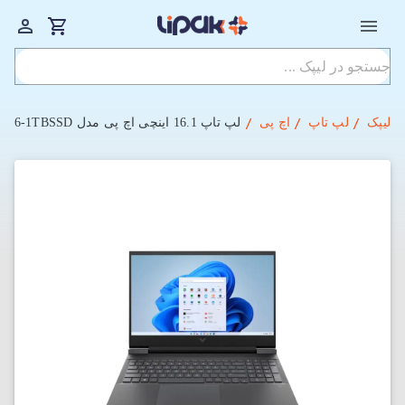
لیپک
لپ تاپ
اچ پی
لپ تاپ 16.1 اینچی اچ پی مدل HP Victus 16 d1002NIA i7-16-1TBSSD