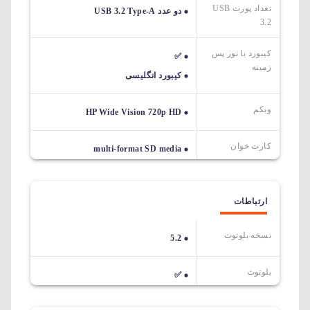
تعداد پورت USB
دو عدد USB 3.2 Type-A
3.2
کیبورد با نور پس
✅
زمینه
کیبورد انگلیسی
وبکم
HP Wide Vision 720p HD
کارت خوان
multi-format SD media
ارتباطات
نسخه بلوتوث
5.2
بلوتوث
✅