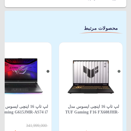
محصولات مرتبط
لپ تاپ 16 اینچی ایسوس مدل
لپ‌ تاپ 16 اینچی ایسوس م
Gaming G615JMR-AS74 i7
TUF Gaming F16 FX608JHR-
650HX-16GB-1TB SSD-8GB
RV088 Core i5 14450HX 16GB
RTX5060-WIN 11
512GB SSD 8GB RTX 5050
341,999,000