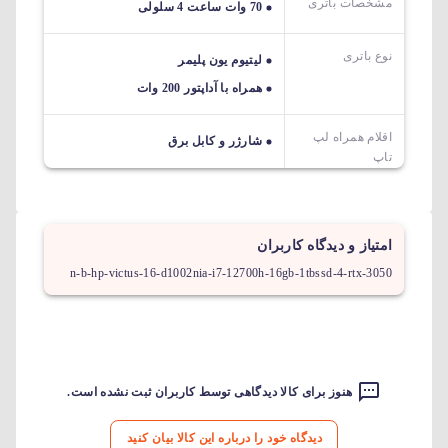
مشخصات باتری
70 وات ساعت 4 سلولی
نوع باتری
لیتیوم یون پلیمر
همراه با آداپتور 200 وات
اقلام همراه لپ
شارژر و کابل برق
تاپ
امتیاز و دیدگاه کاربران
n-b-hp-victus-16-d1002nia-i7-12700h-16gb-1tbssd-4-rtx-3050
هنوز برای کالا دیدگاهی توسط کاربران ثبت نشده است.
دیدگاه خود را درباره این کالا بیان کنید