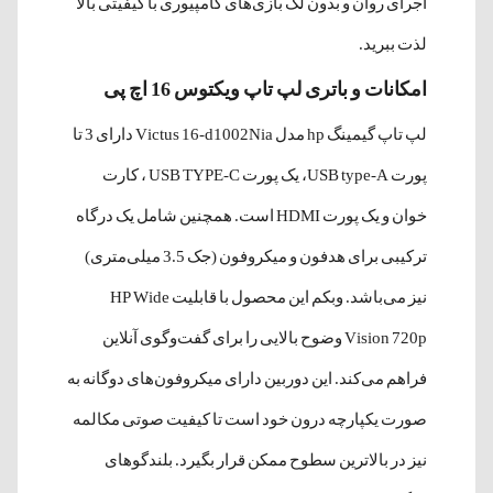
اجرای روان و بدون لگ بازی‌های کامپیوری با کیفیتی بالا
لذت ببرید.
امکانات و باتری لپ تاپ ویکتوس 16 اچ پی
لپ تاپ گیمینگ hp مدل Victus 16-d1002Nia دارای 3 تا
پورت USB type-A، یک پورت USB TYPE-C ، کارت
خوان و یک پورت HDMI است. همچنین شامل یک درگاه
ترکیبی برای هدفون و میکروفون (جک 3.5 میلی‌متری)
نیز می‌باشد. وبکم این محصول با قابلیت HP Wide
Vision 720p وضوح بالایی را برای گفت‌وگوی آنلاین
فراهم می‌کند. این دوربین دارای میکروفون‌های دوگانه به
صورت یکپارچه درون خود است تا کیفیت صوتی مکالمه
نیز در بالاترین سطوح ممکن قرار بگیرد. بلندگوهای