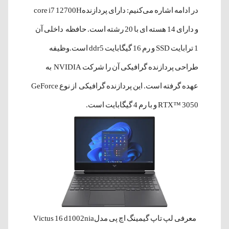
در ادامه اشاره می‌کنیم: دارای پردازندهcore i7 12700H
و دارای 14 هسته ای با 20 رشته است. حافظه داخلی آن
1 ترابایت SSD و رم 16 گیگابایت ddr5 است.وظیفه
طراحی پردازنده گرافیکی آن را شرکت NVIDIA به
عهده گرفته است. این پردازنده گرافیکی از نوع GeForce
RTX™ 3050 و با رم 4 گیگابایت است.
معرفی لپ تاپ گیمینگ اچ پی مدلVictus 16 d1002nia