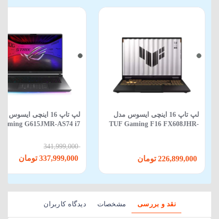
لپ تاپ 16 اینچی ایسوس مدل
لپ‌ تاپ 16 اینچی ایسوس م
Gaming G615JMR-AS74 i7
TUF Gaming F16 FX608JHR-
650HX-16GB-1TB SSD-8GB
RV088 Core i5 14450HX 16GB
RTX5060-WIN 11
512GB SSD 8GB RTX 5050
341,999,000
337,999,000 تومان
226,899,000 تومان
نقد و بررسی
مشخصات
دیدگاه کاربران