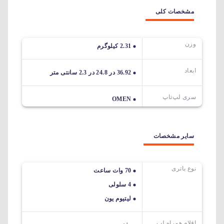
مشخصات کلی
وزن
2.31 کیلوگرم
ابعاد
36.92 در 24.8 در 2.3 سانتی متر
سری لپ‌تاپ
OMEN
سایر مشخصات
نوع باتری
70 وات ساعت
4 سلولی
لیتیوم یون
اقلام همراه لپ