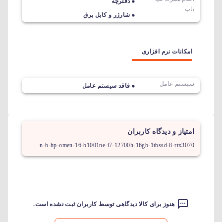
دفترچه
تاپ
شارژر و کابل برق
امکانات نرم افزاری
سیستم عامل
فاقد سیستم عامل
امتیاز و دیدگاه کاربران
n-b-hp-omen-16-b1001ne-i7-12700h-16gb-1tbssd-8-rtx3070
هنوز برای کالا دیدگاهی توسط کاربران ثبت نشده است.