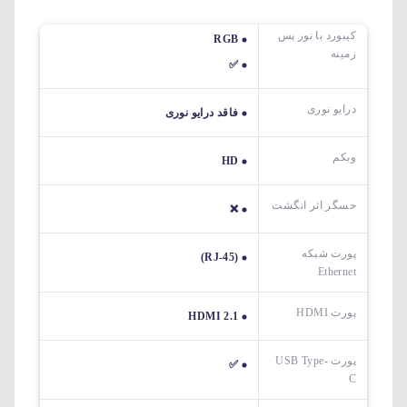
کیبورد با نور پس
RGB
زمینه
✅
درایو نوری
فاقد درایو نوری
وبکم
HD
حسگر اثر انگشت
❌
پورت شبکه
(RJ-45)
Ethernet
پورت HDMI
HDMI 2.1
پورت USB Type-
✅
C