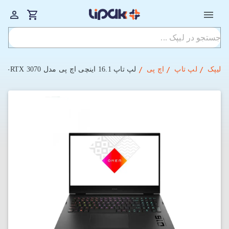
لیپک
لپ تاپ
اچ پی
لپ تاپ 16.1 اینچی اچ پی مدل OMEN 16-B1001NE i7-16GB -1TBSSD-8GB-RTX 3070