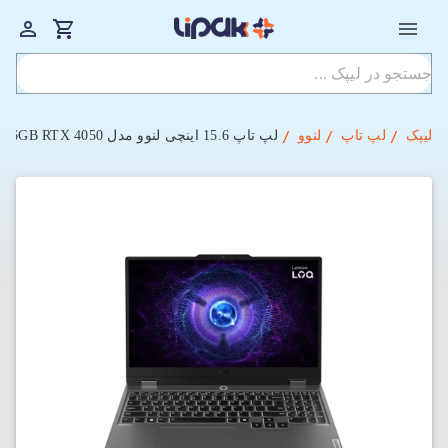
لیپک
لپ تاپ
لنوو
لپ‌ تاپ 15.6 اینچی لنوو مدل LOQ 15IRX9-TSA i7-13650HX-16GB-512GBSSD-6GB RTX 4050