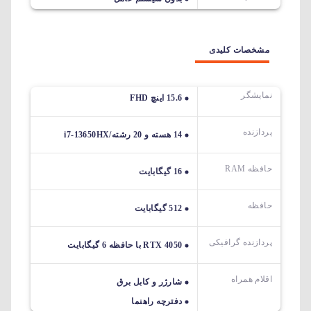
مشخصات کلیدی
نمایشگر
15.6 اینچ FHD
پردازنده
14 هسته و 20 رشته/i7-13650HX
حافظه RAM
16 گیگابایت
حافظه
512 گیگابایت
پردازنده گرافیکی
RTX 4050 با حافظه 6 گیگابایت
اقلام همراه
شارژر و کابل برق
دفترچه راهنما