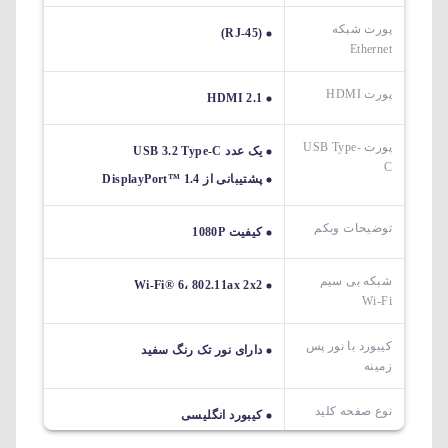
پورت شبکه
(RJ-45)
Ethernet
پورت HDMI
HDMI 2.1
پورت USB Type-
یک عدد USB 3.2 Type-C
C
پشتیبانی از DisplayPort™ 1.4
توضیحات وبکم
کیفیت 1080P
شبکه بی سیم
Wi-Fi® 6، 802.11ax 2x2
Wi-Fi
کیبورد با نور پس
دارای نور تک رنگ سفید
زمینه
نوع صفحه کلید
کیبورد انگلیسی