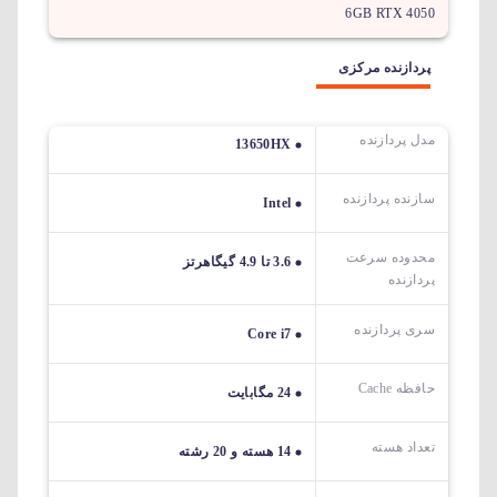
6GB RTX 4050
پردازنده مرکزی
مدل پردازنده
13650HX
سازنده پردازنده
Intel
محدوده سرعت
3.6 تا 4.9 گیگاهرتز
پردازنده
سری پردازنده
Core i7
حافظه Cache
24 مگابایت
تعداد هسته
14 هسته و 20 رشته