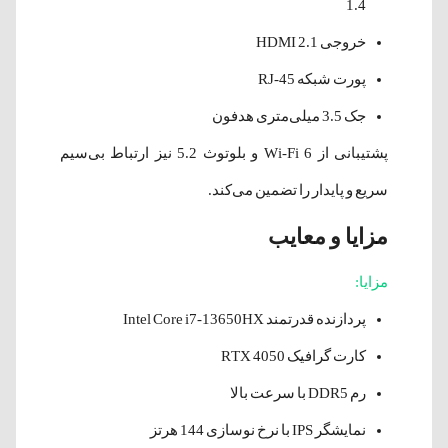
1.4
خروجی HDMI 2.1
پورت شبکه RJ-45
جک 3.5 میلی‌متری هدفون
پشتیبانی از Wi-Fi 6 و بلوتوث 5.2 نیز ارتباط بی‌سیم
سریع و پایدار را تضمین می‌کند.
مزایا و معایب
مزایا:
پردازنده قدرتمند Intel Core i7-13650HX
کارت گرافیک RTX 4050
رم DDR5 با سرعت بالا
نمایشگر IPS با نرخ نوسازی 144 هرتز