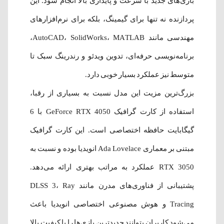
بازی‌های جدید با سرعت و پایداری بالا انجام شود. این
پردازنده نه تنها برای گیمینگ، بلکه برای نرم‌افزارهای
مهندسی مانند AutoCAD، SolidWorks، MATLAB،
برنامه‌نویسی حرفه‌ای، تدوین ویدئو و رندرینگ سبک تا
متوسط نیز عملکرد بسیار خوبی دارد.
بزرگ‌ترین مزیت این مدل نسبت به بسیاری از رقبا،
استفاده از کارت گرافیک GeForce RTX 4050 با 6
گیگابایت حافظه اختصاصی است. این کارت گرافیک
مبتنی بر معماری Ada Lovelace انویدیا بوده و نسبت به
RTX 3050 عملکرد به مراتب بهتری ارائه می‌دهد.
پشتیبانی از فناوری‌های مدرن مانند DLSS 3، Ray
Tracing و هوش مصنوعی اختصاصی انویدیا باعث
می‌شود کاربران بتوانند جدیدترین بازی‌ها را با کیفیت بالا