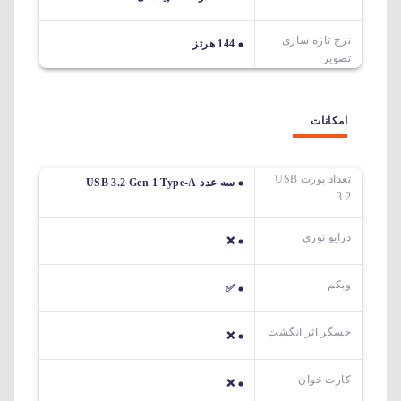
نرخ تازه سازی
144 هرتز
تصویر
امکانات
تعداد پورت USB
سه عدد USB 3.2 Gen 1 Type-A
3.2
درایو نوری
❌
وبکم
✅
حسگر اثر انگشت
❌
کارت خوان
❌