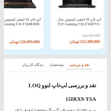
لپ‌ تاپ 16 اینچی ایسوس مدل
لپ تاپ 16 اینچی ایسوس م
F Gaming F16 FX608JHR-
TUF Gaming F16 FX607VU-
88 Core i5 14450HX 16GB
RL106 Core i7-13620H-16GB-
512GB SSD 8GB RTX 5050
512SSD- 6 GB 4050-Backlit
224,499,000
222,499,000 تومان
226,899,000 تومان
نقد و بررسی
مشخصات
دیدگاه کاربران
نقد و بررسی لپ‌تاپ لنوو LOQ
15IRX9-TSA
سری LOQ از محصولات گیمینگ Lenovo با هدف ارائه