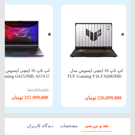
لپ تاپ 16 اینچی ایسوس مدل
لپ‌ تاپ 16 اینچی ایسوس م
Gaming G615JMR-AS74 i7
TUF Gaming F16 FX608JHR-
650HX-16GB-1TB SSD-8GB
RV088 Core i5 14450HX 16GB
RTX5060-WIN 11
512GB SSD 8GB RTX 5050
341,999,000
337,999,000 تومان
226,899,000 تومان
نقد و بررسی
مشخصات
دیدگاه کاربران