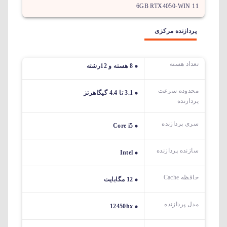
6GB RTX4050-WIN 11
پردازنده مرکزی
تعداد هسته
8 هسته و 12رشته
محدوده سرعت
3.1 تا 4.4 گیگاهرتز
پردازنده
سری پردازنده
Core i5
سازنده پردازنده
Intel
حافظه Cache
12 مگابایت
مدل پردازنده
12450hx