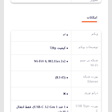
امکانات
وبکم
✅
توضیحات وبکم
کیفیت 720p
شبکه بی سیم
Wi-Fi® 6, 802.11ax 2x2
Wi-Fi
پورت شبکه
(RJ-45)
Ethernet
درایو نوری
❌
پورت USB Type-
1 عدد USB-C 3.2 Gen 1)، فقط انتقال
C
اطلاعات