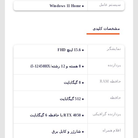
سیستم عامل
Windows 11 Home
مشخصات کلیدی
نمایشگر
15.6 اینچ FHD
پردازنده
8 هسته و 12 رشته/i5-12450HX
حافظه RAM
8 گیگابایت
حافظه
512 گیگابایت
پردازنده گرافیکی
RTX 4050 با حافظه 6 گیگابایت
اقلام همراه
شارژر و کابل برق