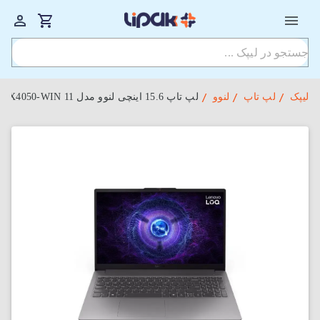
لیپک
لپ تاپ
لنوو
لپ‌ تاپ 15.6 اینچی لنوو مدل LOQ 15IAX9E-9US i5-12450HX-8GB-512GBSSD-6GB RTX4050-WIN 11