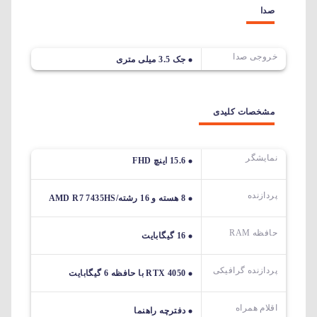
صدا
خروجی صدا
جک 3.5 میلی متری
مشخصات کلیدی
نمایشگر
15.6 اینچ FHD
پردازنده
8 هسته و 16 رشته/AMD R7 7435HS
حافظه RAM
16 گیگابایت
پردازنده گرافیکی
RTX 4050 با حافظه 6 گیگابایت
اقلام همراه
دفترچه راهنما