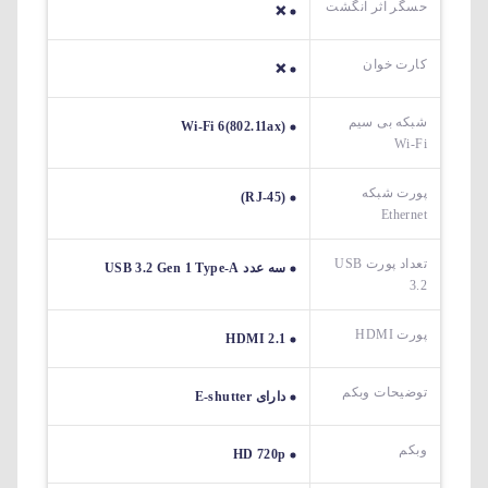
حسگر اثر انگشت
❌
کارت خوان
❌
شبکه بی سیم
Wi-Fi 6(802.11ax)
Wi-Fi
پورت شبکه
(RJ-45)
Ethernet
تعداد پورت USB
سه عدد USB 3.2 Gen 1 Type-A
3.2
پورت HDMI
HDMI 2.1
توضیحات وبکم
دارای E-shutter
وبکم
HD 720p