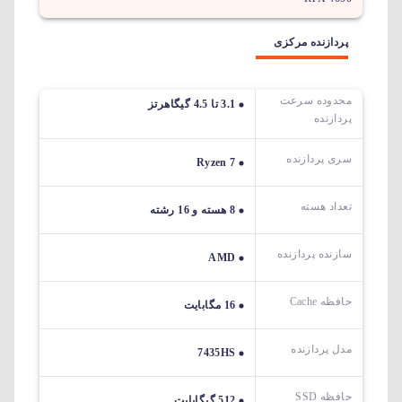
پردازنده مرکزی
محدوده سرعت
3.1 تا 4.5 گیگاهرتز
پردازنده
سری پردازنده
Ryzen 7
تعداد هسته
8 هسته و 16 رشته
سازنده پردازنده
AMD
حافظه Cache
16 مگابایت
مدل پردازنده
7435HS
حافظه SSD
512 گیگابایت