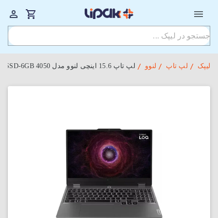
لیپک
لپ تاپ
لنوو
لپ‌ تاپ 15.6 اینچی لنوو مدل LOQ 15ARP9-KUS R7-16GB-512SSD-6GB 4050