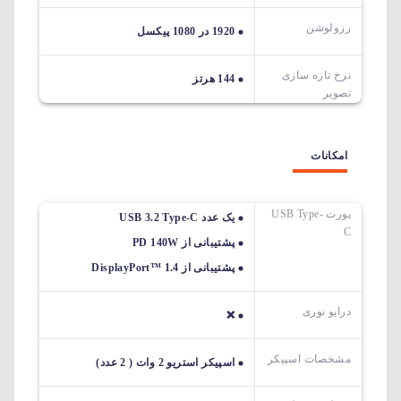
رزولوشن
1920 در 1080 پیکسل
نرخ تازه سازی
144 هرتز
تصویر
امکانات
پورت USB Type-
یک عدد USB 3.2 Type-C
C
پشتیبانی از PD 140W
پشتیبانی از DisplayPort™ 1.4
درایو نوری
❌
مشخصات اسپیکر
اسپیکر استریو 2 وات ( 2 عدد)