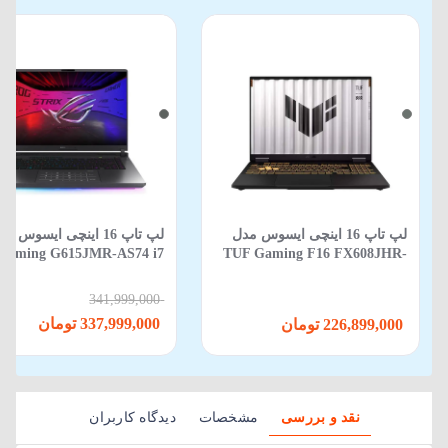
لپ تاپ 16 اینچی ایسوس مدل
لپ‌ تاپ 16 اینچی ایسوس م
Gaming G615JMR-AS74 i7
TUF Gaming F16 FX608JHR-
650HX-16GB-1TB SSD-8GB
RV088 Core i5 14450HX 16GB
RTX5060-WIN 11
512GB SSD 8GB RTX 5050
341,999,000
337,999,000 تومان
226,899,000 تومان
نقد و بررسی
مشخصات
دیدگاه کاربران