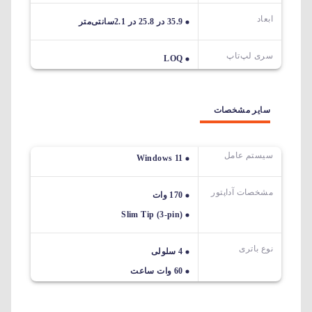
ابعاد
35.9 در 25.8 در 2.1سانتی‌متر
سری لپ‌تاپ
LOQ
سایر مشخصات
سیستم عامل
Windows 11
مشخصات آداپتور
170 وات
Slim Tip (3-pin)
نوع باتری
4 سلولی
60 وات ساعت