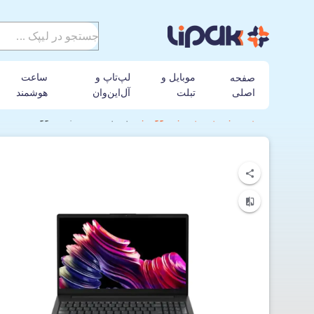
موبایل و
لپ‌تاپ و
ساعت
صفحه
اصلی
تبلت
آل‌این‌وان
هوشمند
لیپک
لپ تاپ
لنوو
لپ‌تاپ 15.6 اینچی لنوو V15 G4 IRU-PPB i5-16GB-512SSD-intel