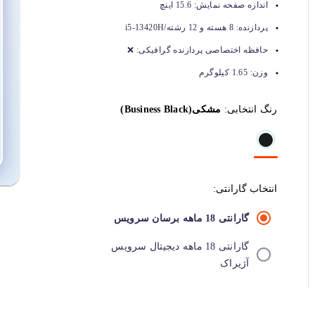
اندازه صفحه نمایش:
15.6 اینچ
پردازنده:
8 هسته و 12 رشته/i5-13420H
حافظه اختصاصی پردازنده گرافیکی:
❌
وزن:
1.65 کیلوگرم
رنگ انتخابی:
مشکی(Business Black)
انتخاب گارانتی:
گارانتی 18 ماهه برسان سرویس
گارانتی 18 ماهه ديجيتال سرويس
آژيراک