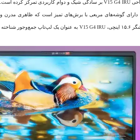
کاری" روزانه هستند، مطرح می‌سازد. لنوو در طراحی V15 G4 IRU بر سادگی شیک و د
دارای گوشه‌های مربعی با برش‌های تمیز است که ظاهری مدرن و ح
آموزشی به خوبی جا می‌افتد. علی‌رغم داشتن نمایشگر ۱۵.۶ اینچی، G4 IRU