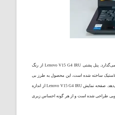
یکبار دیگر لنوو، یک لپ تاپ قدرتمند و جذاب با نام V15 G4 IRU ، طراحی ساده و زیبا را از نظر کاربران به نمایش می‌گذارد. پنل پشتی Lenovo V15 G4 IRU از رنگ
 پلاستیک ساخته شده است، این محصول به طرز بی
عیب و نقصی تمام شده، محکم است و حتی با فشار شدید در ناحیه صفحه کلید، احساس تغییر شکل یا تاب برداشتن نمی‌دهد. صفحه نمایش Lenovo V15 G4 IRU از اندازه
 خوبی طراحی شده است و از هر گونه احساس زبری