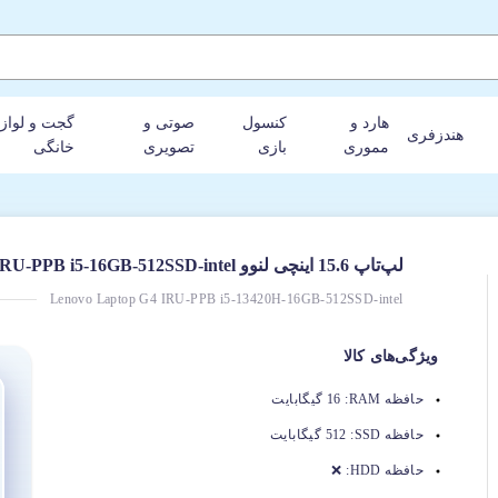
هارد و
کنسول
صوتی و
گجت و لواز
هندزفری
مموری
بازی
تصویری
خانگی
لپ‌تاپ 15.6 اینچی لنوو V15 G4 IRU-PPB i5-16GB-512SSD-intel
Lenovo Laptop G4 IRU-PPB i5-13420H-16GB-512SSD-intel
ویژگی‌های کالا
حافظه RAM:
16 گیگابایت
حافظه SSD:
512 گیگابایت
حافظه HDD:
❌