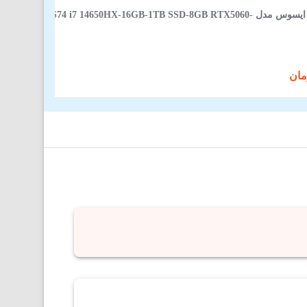
لپ‌ تاپ 16 اینچی ایسوس مدل JMR-AS74 i7 14650HX-16GB-1TB SSD-8GB RTX5060