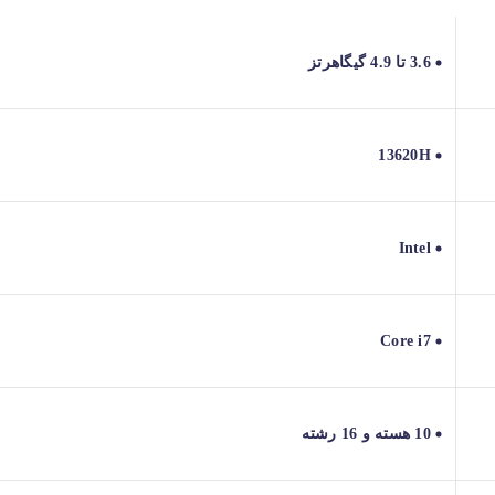
3.6 تا 4.9 گیگاهرتز
13620H
Intel
Core i7
10 هسته و 16 رشته