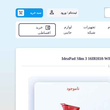
ثبت‌نام / ورود
سبد خرید
م
تجهیزات
لوازم
خرید
شبکه
جانبی
اقساطی
L
ناموجود