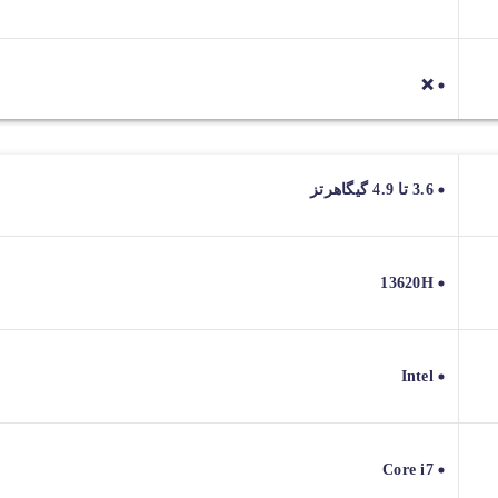
❌
3.6 تا 4.9 گیگاهرتز
13620H
Intel
Core i7