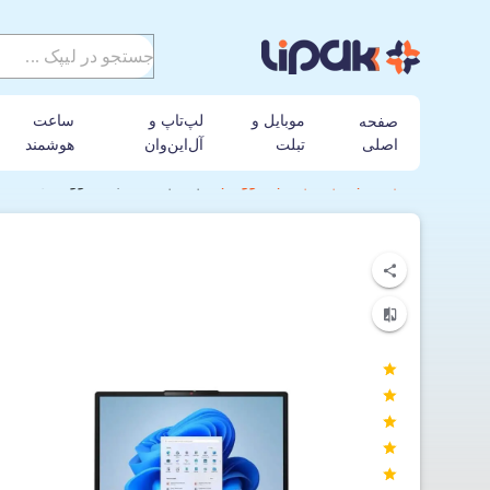
موبایل و
لپ‌تاپ و
ساعت
صفحه
اصلی
تبلت
آل‌این‌وان
هوشمند
لیپک
لپ تاپ
لنوو
لپ‌ تاپ 16 اینچی لنوو مدل IdeaPad Slim 3 16IRH10-WPS i7-16GB-512SSD-INTEL