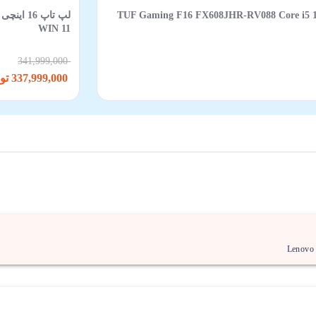
TUF Gaming F16 FX608JHR-RV088 Core i5 14450HX 16GB 512
WIN 11
341,999,000
337,999,000 تومان
Lenovo