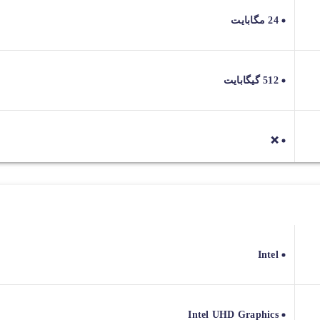
24 مگابایت
512 گیگابایت
❌
Intel
Intel UHD Graphics