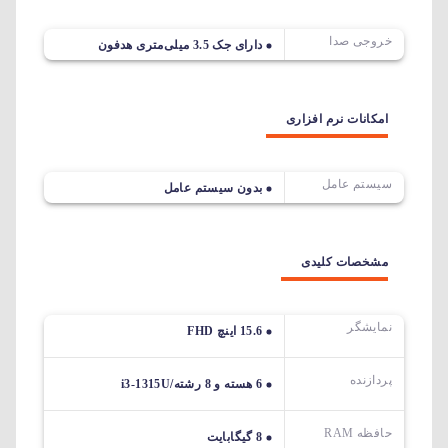
خروجی صدا
دارای جک 3.5 میلی‌متری هدفون
امکانات نرم افزاری
سیستم عامل
بدون سیستم عامل
مشخصات کلیدی
نمایشگر
15.6 اینچ FHD
پردازنده
6 هسته و 8 رشته/i3-1315U
حافظه RAM
8 گیگابایت