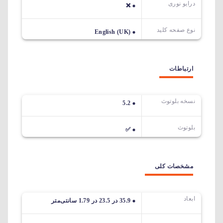
درایو نوری
❌
نوع صفحه کلید
English (UK)
ارتباطات
نسخه بلوتوث
5.2
بلوتوث
✅
مشخصات کلی
ابعاد
35.9 در 23.5 در 1.79 سانتی‌متر