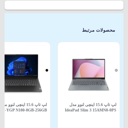
محصولات مرتبط
لپ تاپ 15.6 اینچی لنوو مدل
ITN-YGP N100-8GB-256GB
IdeaPad Slim 3 15AMN8-0PS
SSD-Integrated Intel
R3-7320U-8GB-512SSD-AMD