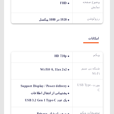
وضوح صفحه
FHD
نمایش
رزولوشن
1920 در 1080 پیکسل
امکانات
وبکم
HD 720p
شبکه بی سیم
Wi-Fi® 6, 11ax 2x2
Wi-Fi
پورت USB Type-
Support Display / Power delivery
C
پشتیبانی از انتقال اطلاعات
یک عدد USB 3.2 Gen 1 Type-C
توضیحات وبکم
به همراه شاتر Privacy