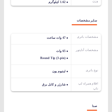
وزن
1.62 کیلوگرم
سایر مشخصات
مشخصات باتری
47 وات ساعت
مشخصات آداپتور
65 وات
Round Tip (3-pin)
نوع باتری
لیتیوم یون
اقلام همراه لپ
شارژر و کابل برق
تاپ
صدا