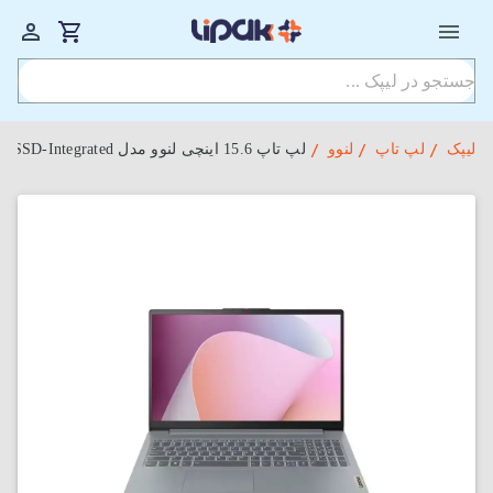
لیپک
لپ تاپ
لنوو
لپ‌ تاپ 15.6 اینچی لنوو مدل Ideapad Slim 3 15IRU8-VPS i3-1315U-8GB-256SSD-Integrated